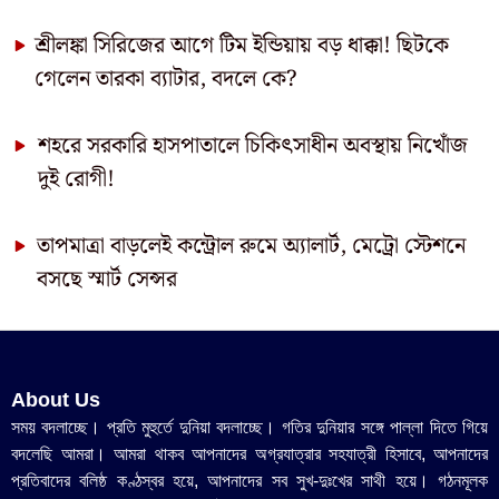
শ্রীলঙ্কা সিরিজের আগে টিম ইন্ডিয়ায় বড় ধাক্কা! ছিটকে
গেলেন তারকা ব্যাটার, বদলে কে?
শহরে সরকারি হাসপাতালে চিকিৎসাধীন অবস্থায় নিখোঁজ
দুই রোগী!
তাপমাত্রা বাড়লেই কন্ট্রোল রুমে অ্যালার্ট, মেট্রো স্টেশনে
বসছে স্মার্ট সেন্সর
About Us
সময় বদলাচ্ছে। প্রতি মুহুর্তে দুনিয়া বদলাচ্ছে। গতির দুনিয়ার সঙ্গে পাল্লা দিতে গিয়ে
বদলেছি আমরা। আমরা থাকব আপনাদের অগ্রযাত্রার সহযাত্রী হিসাবে, আপনাদের
প্রতিবাদের বলিষ্ঠ কণ্ঠস্বর হয়ে, আপনাদের সব সুখ-দুঃখের সাথী হয়ে। গঠনমূলক