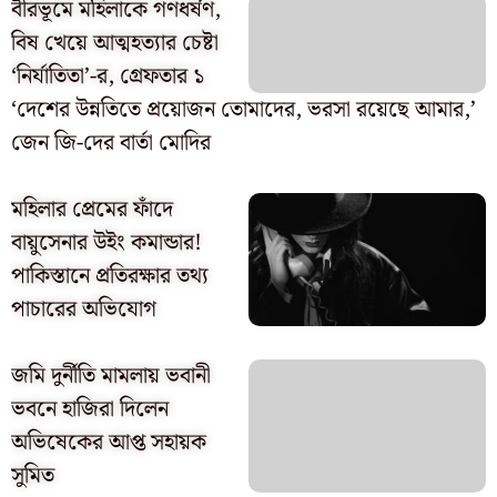
বীরভূমে মহিলাকে গণধর্ষণ,
বিষ খেয়ে আত্মহত্যার চেষ্টা
‘নির্যাতিতা’-র, গ্রেফতার ১
‘দেশের উন্নতিতে প্রয়োজন তোমাদের, ভরসা রয়েছে আমার,’
জেন জি-দের বার্তা মোদির
মহিলার প্রেমের ফাঁদে
বায়ুসেনার উইং কমান্ডার!
পাকিস্তানে প্রতিরক্ষার তথ্য
পাচারের অভিযোগ
জমি দুর্নীতি মামলায় ভবানী
ভবনে হাজিরা দিলেন
অভিষেকের আপ্ত সহায়ক
সুমিত