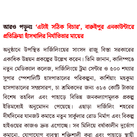
আরও পড়ুনঃ
‘এটাই সঠিক বিচার’, বারুইপুর এনকাউন্টারে
প্রতিক্রিয়া হাঁসখালির নির্যাতিতার মায়ের
অনুষ্ঠানে উপস্থিত দার্জিলিংয়ের সাংসদ রাজু বিস্তা সরকারের
একাধিক উন্নয়ন প্রকল্পের উল্লেখ করেন। তিনি জানান, কালিম্পঙে
নতুন মেডিক্যাল কলেজ, দার্জিলিংয়ে ট্রমা সেন্টার ও ৫০০ শয্যার
সুপার স্পেশালিটি হাসপাতালের পরিকল্পনা, কার্শিয়াং মহকুমা
হাসপাতালের সম্প্রসারণ, চা শ্রমিকদের জন্য ৩১৩ কোটি টাকার
বিশেষ তহবিল এবং পাহাড়ে বিভিন্ন জনকল্যাণমূলক প্রকল্প
ইতিমধ্যেই অনুমোদন পেয়েছে। এছাড়া দার্জিলিং শহরের
দীর্ঘদিনের যানজট কমাতে নতুন সার্কুলার রোড নির্মাণ এবং বিকল্প
হাইওয়ের কাজও দ্রুত এগোচ্ছে। সব মিলিয়ে বর্ষাকালীন দুর্ভোগ
কমানো, যোগাযোগ ব্যবস্থা শক্তিশালী করা এবং পাহাড়ে স্থায়ী