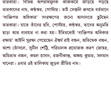
তারকারা। বিভিন্ন অপরাধমূলক কাজকর্মে জড়িয়ে পড়ছে
তারকাদের নাম, কন্ঠস্বর, পোস্টার। তাই সেগুলি রুখতে বর্তমানে
‘ব্যক্তিগত অধিকার’ সংরক্ষণের জন্যে আদালতে ছুটছেন
তারকারা। যাতে তাঁদের ছবি, পোস্টার, কন্ঠস্বর, তাদের অনুমতি
ছাড়া আর ব্যবহার না করা হয়। ইতিমধ্যেই ‘ব্যক্তিগত অধিকার
রক্ষায়’ আইনি সুরক্ষা পেয়েছেন ঐশ্বর্য রাই বচ্চন, অভিষেক বচ্চন,
আশা ভোঁসলে, সুনীল শেট্টি, পরিচালক প্রযোজক করণ জোহর,
অমিতাভ বচ্চন, কমল হাসান, রজনীকান্ত, অক্ষয় কুমার, সলমান
খানেরা। এবার এই তালিকায় জুড়ল প্রীতির নাম।