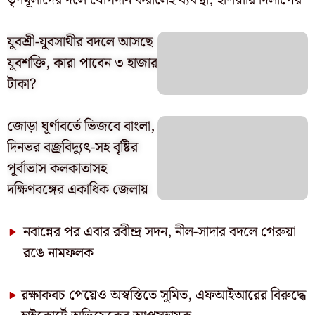
তৃণমূলীদের দলে যোগদান করালেই ব্যবস্থা, হুঁশিয়ারি দিলীপের
যুবশ্রী-যুবসাথীর বদলে আসছে
যুবশক্তি, কারা পাবেন ৩ হাজার
টাকা?
জোড়া ঘূর্ণাবর্তে ভিজবে বাংলা,
দিনভর বজ্রবিদ্যুৎ-সহ বৃষ্টির
পূর্বাভাস কলকাতাসহ
দক্ষিণবঙ্গের একাধিক জেলায়
নবান্নের পর এবার রবীন্দ্র সদন, নীল-সাদার বদলে গেরুয়া
রঙে নামফলক
রক্ষাকবচ পেয়েও অস্বস্তিতে সুমিত, এফআইআরের বিরুদ্ধে