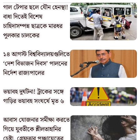
গাল টেপার ছলে যৌন হেনস্থা!
বাধা দিতেই বিশেষ
চাহিদাসম্পন্ন ছাত্রকে মারধর
পুলকার চালকের
১৪ আগস্ট বিশ্ববিদ্যালয়গুলিতে
‘দেশ বিভাজন দিবস’ পালনের
নির্দেশ রাজ্যপালের
ভয়াবহ দুর্ঘটনা! ট্রাকের সঙ্গে
গাড়ির ভয়াবহ সংঘর্ষে মৃত ৬
আবাস যোজনার সমীক্ষা করতে
গিয়ে যুবতীকে শ্লীলতাহানির
চেষ্টা, গ্রেফতার পঞ্চায়েতের