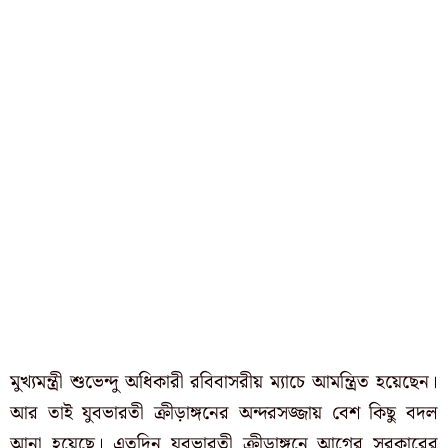
মুখ্যমন্ত্রী শুভেন্দু অধিকারী রবিবাসরীয় ম্যাচে আমন্ত্রিত হয়েছেন।
আর তাই যুবভারতী ক্রীড়াঙ্গনের অন্দরসজ্জায় বেশ কিছু বদল
আনা হয়েছে। এতদিন যুবভারতী ক্রীড়াঙ্গনে আগের সরকারের