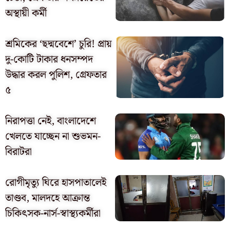
অস্থায়ী কর্মী
শ্রমিকের ‘ছদ্মবেশে’ চুরি! প্রায়
দু-কোটি টাকার ধনসম্পদ
উদ্ধার করল পুলিশ, গ্রেফতার
৫
নিরাপত্তা নেই, বাংলাদেশে
খেলতে যাচ্ছেন না শুভমন-
বিরাটরা
রোগীমৃত্যু ঘিরে হাসপাতালেই
তাণ্ডব, মালদহে আক্রান্ত
চিকিৎসক-নার্স-স্বাস্থ্যকর্মীরা