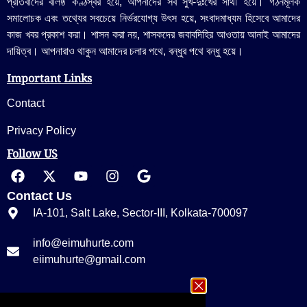
প্রতিবাদের বলিষ্ঠ কণ্ঠস্বর হয়ে, আপনাদের সব সুখ-দুঃখের সাথী হয়ে। গঠনমূলক
সমালোচক এবং তথ্যের সবচেয়ে নির্ভরযোগ্য উ‍ৎস হয়ে, সংবাদমাধ্যম হিসেবে আমাদের
কাজ খবর প্রকাশ করা। শাসন করা নয়, শাসকদের জবাবদিহির আওতায় আনাই আমাদের
দায়িত্ব। আপনারাও থাকুন আমাদের চলার পথে, বন্ধুর পথে বন্ধু হয়ে।
Important Links
Contact
Privacy Policy
Follow US
Contact Us
IA-101, Salt Lake, Sector-III, Kolkata-700097
info@eimuhurte.com
eiimuhurte@gmail.com
+91 33 23355656/ 9674535656