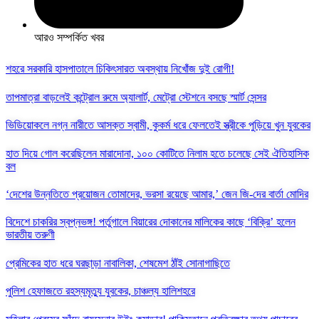
আরও সম্পর্কিত খবর
শহরে সরকারি হাসপাতালে চিকিৎসারত অবস্থায় নিখোঁজ দুই রোগী!
তাপমাত্রা বাড়লেই কন্ট্রোল রুমে অ্যালার্ট, মেট্রো স্টেশনে বসছে স্মার্ট সেন্সর
ভিডিয়োকলে নগ্ন নারীতে আসক্ত স্বামী, কুকর্ম ধরে ফেলতেই স্ত্রীকে পুড়িয়ে খুন যুবকের
হাত দিয়ে গোল করেছিলেন মারাদোনা, ১০০ কোটিতে নিলাম হতে চলেছে সেই ঐতিহাসিক
বল
‘দেশের উন্নতিতে প্রয়োজন তোমাদের, ভরসা রয়েছে আমার,’ জেন জি-দের বার্তা মোদির
বিদেশে চাকরির স্বপ্নভঙ্গ! পর্তুগালে বিয়ারের দোকানের মালিকের কাছে ‘বিক্রি’ হলেন
ভারতীয় তরুণী
প্রেমিকের হাত ধরে ঘরছাড়া নাবালিকা, শেষমেশ ঠাঁই সোনাগাছিতে
পুলিশ হেফাজতে রহস্যমৃত্যু যুবকের, চাঞ্চল্য হালিশহরে