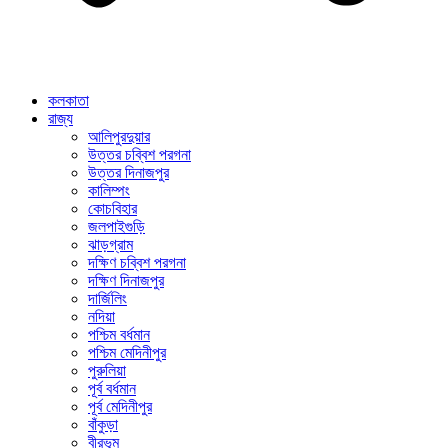
কলকাতা
রাজ্য
আলিপুরদুয়ার
উত্তর চব্বিশ পরগনা
উত্তর দিনাজপুর
কালিম্পং
কোচবিহার
জলপাইগুড়ি
ঝাড়গ্রাম
দক্ষিণ চব্বিশ পরগনা
দক্ষিণ দিনাজপুর
দার্জিলিং
নদিয়া
পশ্চিম বর্ধমান
পশ্চিম মেদিনীপুর
পুরুলিয়া
পূর্ব বর্ধমান
পূর্ব মেদিনীপুর
বাঁকুড়া
বীরভূম