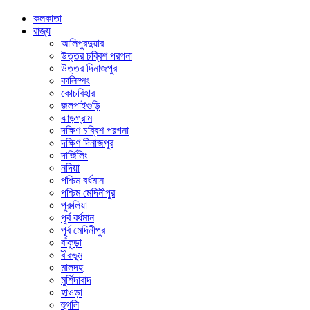
কলকাতা
রাজ্য
আলিপুরদুয়ার
উত্তর চব্বিশ পরগনা
উত্তর দিনাজপুর
কালিম্পং
কোচবিহার
জলপাইগুড়ি
ঝাড়গ্রাম
দক্ষিণ চব্বিশ পরগনা
দক্ষিণ দিনাজপুর
দার্জিলিং
নদিয়া
পশ্চিম বর্ধমান
পশ্চিম মেদিনীপুর
পুরুলিয়া
পূর্ব বর্ধমান
পূর্ব মেদিনীপুর
বাঁকুড়া
বীরভূম
মালদহ
মুর্শিদাবাদ
হাওড়া
হুগলি