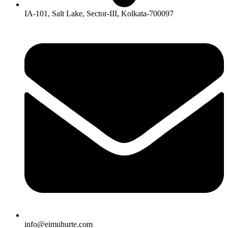
IA-101, Salt Lake, Sector-III, Kolkata-700097
info@eimuhurte.com