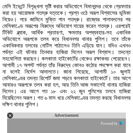
মে
সি ইভেন্টে বিশৃঙ্খলা সৃষ্টি করার অভিযোগে বিমানবন্দর থেকে গ্রেফতার
করা হয় আয়োজক শতদ্রু দত্তকে। প্রশ্ন ওঠে অরূপ বিশ্বাসের ভূমিকা
নিয়েও। পরে জামিনে মুক্তি পান শতদ্রু। রাজ্যের পালাবদলের পর
মেসিকাণ্ডে অরূপের বিরুদ্ধে অভিযোগ দায়ের করেন শতদ্রু। এরপরেই
টিকিট ব্ল্যাক, আর্থিক প্রতারণা, ক্ষমতার অপব্যবহার-সহ একাধিক
অভিযোগে অরূপকে তলব করে বিধাননগর থানার পুলিশ। তবে তাঁকে
একাধিকবার তলবের নোটিস পাঠালেও তিনি এড়িয়ে যান। যদিও এখনও
পর্যন্ত এই ঘটনায় তিনবার হাজিরা দিলেন অরূপ বিশ্বাস। তদন্তে
সহযোগিতা করছেন। কলকাতা হাইকোর্টের থেকেও রক্ষাকবচ পেয়েছেন।
আগামী ১৭ অগস্ট পর্যন্ত তাঁর বিরুদ্ধে কোনও কঠোর পদক্ষেপ করা যাবে
না বলেই নির্দেশ আদালতে। জানা গিয়েছে, আগামী ১০ জুলাই
মেসিকাণ্ডের তদন্ত রিপোর্ট জমা পড়বে কলকাতা হাইকোর্টে। তার আগে
আবারও অরূপকে তলব করা হল, আর তিনি আজ সকালেই থানায় হাজিরা
দিলেন। এর আগে গত ১৮ এবং ২২ জুন পুলিশের তলবে হাজিরা
দিয়েছিলেন অরূপ। গত ৬ মাস ধরে মেসিকাণ্ডের তদন্ত করছে বিধাননগর
দক্ষিণ থানার পুলিশ।
Advertisement
Powered by: