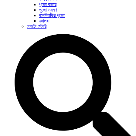
পুজো বাজার
পুজো ভ্রমণ
বনেদিবাড়ির পুজো
মহালয়া
ফোটো স্টোরি