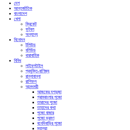
দেশ
আন্তর্জাতিক
বাংলাদেশ
খেলা
ক্রিকেট
ফুটবল
অন্যান্য
বিনোদন
টলিউড
বলিউড
ধারাবাহিক
বিবিধ
লাইফস্টাইল
প্রযুক্তি-বাণিজ্য
রান্নাবান্না
রাশিফল
আনন্দময়ী
আজকের দশভূজা
গ্রামবাংলার পুজো
তারাদের পুজো
তাহাদের কথা
পুজো বাজার
পুজো ভ্রমণ
বনেদিবাড়ির পুজো
মহালয়া