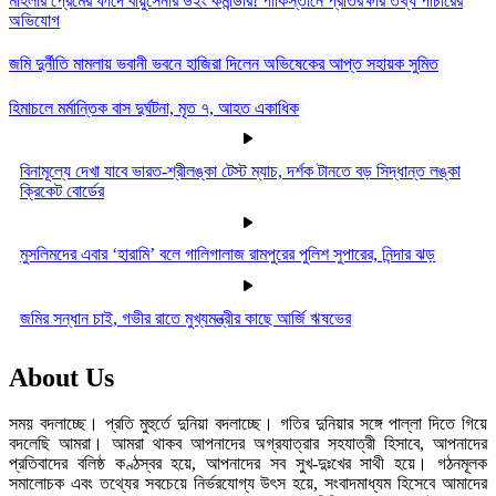
মহিলার প্রেমের ফাঁদে বায়ুসেনার উইং কমান্ডার! পাকিস্তানে প্রতিরক্ষার তথ্য পাচারের
অভিযোগ
জমি দুর্নীতি মামলায় ভবানী ভবনে হাজিরা দিলেন অভিষেকের আপ্ত সহায়ক সুমিত
হিমাচলে মর্মান্তিক বাস দুর্ঘটনা, মৃত ৭, আহত একাধিক
বিনামূল্যে দেখা যাবে ভারত-শ্রীলঙ্কা টেস্ট ম্যাচ, দর্শক টানতে বড় সিদ্ধান্ত লঙ্কা
ক্রিকেট বোর্ডের
মুসলিমদের এবার ‘হারামি’ বলে গালিগালাজ রামপুরের পুলিশ সুপারের, নিন্দার ঝড়
জমির সন্ধান চাই, গভীর রাতে মুখ্যমন্ত্রীর কাছে আর্জি ঋষভের
About Us
সময় বদলাচ্ছে। প্রতি মুহুর্তে দুনিয়া বদলাচ্ছে। গতির দুনিয়ার সঙ্গে পাল্লা দিতে গিয়ে
বদলেছি আমরা। আমরা থাকব আপনাদের অগ্রযাত্রার সহযাত্রী হিসাবে, আপনাদের
প্রতিবাদের বলিষ্ঠ কণ্ঠস্বর হয়ে, আপনাদের সব সুখ-দুঃখের সাথী হয়ে। গঠনমূলক
সমালোচক এবং তথ্যের সবচেয়ে নির্ভরযোগ্য উ‍ৎস হয়ে, সংবাদমাধ্যম হিসেবে আমাদের