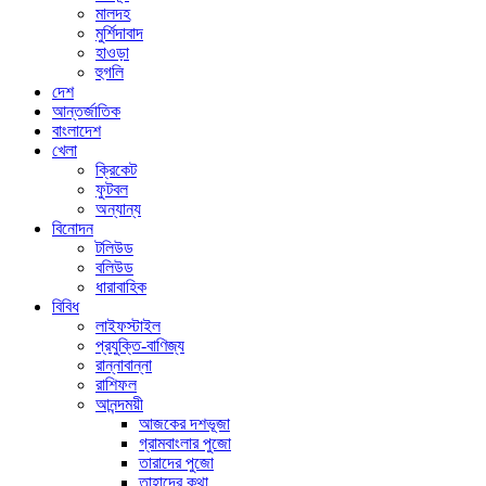
মালদহ
মুর্শিদাবাদ
হাওড়া
হুগলি
দেশ
আন্তর্জাতিক
বাংলাদেশ
খেলা
ক্রিকেট
ফুটবল
অন্যান্য
বিনোদন
টলিউড
বলিউড
ধারাবাহিক
বিবিধ
লাইফস্টাইল
প্রযুক্তি-বাণিজ্য
রান্নাবান্না
রাশিফল
আনন্দময়ী
আজকের দশভূজা
গ্রামবাংলার পুজো
তারাদের পুজো
তাহাদের কথা