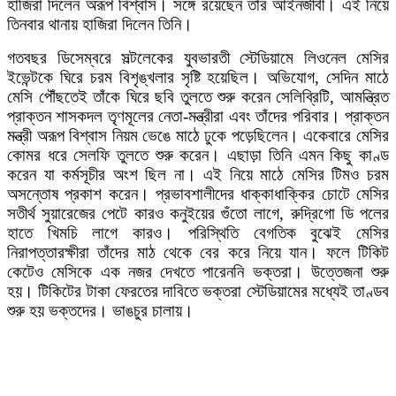
হাজিরা দিলেন অরূপ বিশ্বাস। সঙ্গে রয়েছেন তাঁর আইনজীবী। এই নিয়ে
তিনবার থানায় হাজিরা দিলেন তিনি।
গতবছর ডিসেম্বরে সল্টলেকের যুবভারতী স্টেডিয়ামে লিওনেল মেসির
ইভেন্টকে ঘিরে চরম বিশৃঙ্খলার সৃষ্টি হয়েছিল। অভিযোগ, সেদিন মাঠে
মেসি পৌঁছতেই তাঁকে ঘিরে ছবি তুলতে শুরু করেন সেলিব্রিটি, আমন্ত্রিত
প্রাক্তন শাসকদল তৃণমূলের নেতা-মন্ত্রীরা এবং তাঁদের পরিবার। প্রাক্তন
মন্ত্রী অরূপ বিশ্বাস নিয়ম ভেঙে মাঠে ঢুকে পড়েছিলেন। একেবারে মেসির
কোমর ধরে সেলফি তুলতে শুরু করেন। এছাড়া তিনি এমন কিছু কাণ্ড
করেন যা কর্মসূচীর অংশ ছিল না। এই নিয়ে মাঠে মেসির টিমও চরম
অসন্তোষ প্রকাশ করেন। প্রভাবশালীদের ধাক্কাধাক্কির চোটে মেসির
সতীর্থ সুয়ারেজের পেটে কারও কনুইয়ের গুঁতো লাগে, রুদ্রিগো ডি পলের
হাতে খিমচি লাগে কারও। পরিস্থিতি বেগতিক বুঝেই মেসির
নিরাপত্তারক্ষীরা তাঁদের মাঠ থেকে বের করে নিয়ে যান। ফলে টিকিট
কেটেও মেসিকে এক নজর দেখতে পারেননি ভক্তরা। উত্তেজনা শুরু
হয়। টিকিটের টাকা ফেরতের দাবিতে ভক্তরা স্টেডিয়ামের মধ্যেই তাণ্ডব
শুরু হয় ভক্তদের। ভাঙচুর চালায়।