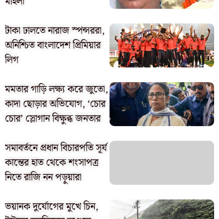
মহিলা
টাকা ঢালতে নারাজ স্পন্সররা,
অনিশ্চিত বাংলাদেশ প্রিমিয়ার
লিগ
মমতার গাড়ি লক্ষ্য করে জুতো,
কাদা ছোড়ার অভিযোগ, ‘চোর
চোর’ স্লোগান বিক্ষুব্ধ জনতার
সমাবর্তনে প্রধান বিচারপতি সূর্য
কান্তের হাত থেকে শংসাপত্র
নিতে রাজি নন পড়ুয়ারা
ভয়ানক দুর্যোগের মুখে চিন,