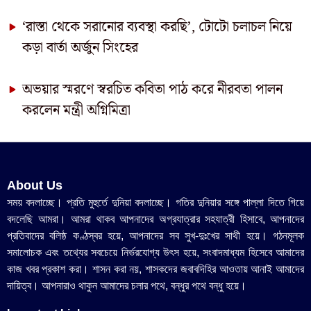
‘রাস্তা থেকে সরানোর ব্যবস্থা করছি’, টোটো চলাচল নিয়ে
কড়া বার্তা অর্জুন সিংহের
অভয়ার স্মরণে স্বরচিত কবিতা পাঠ করে নীরবতা পালন
করলেন মন্ত্রী অগ্নিমিত্রা
About Us
সময় বদলাচ্ছে। প্রতি মুহুর্তে দুনিয়া বদলাচ্ছে। গতির দুনিয়ার সঙ্গে পাল্লা দিতে গিয়ে
বদলেছি আমরা। আমরা থাকব আপনাদের অগ্রযাত্রার সহযাত্রী হিসাবে, আপনাদের
প্রতিবাদের বলিষ্ঠ কণ্ঠস্বর হয়ে, আপনাদের সব সুখ-দুঃখের সাথী হয়ে। গঠনমূলক
সমালোচক এবং তথ্যের সবচেয়ে নির্ভরযোগ্য উ‍ৎস হয়ে, সংবাদমাধ্যম হিসেবে আমাদের
কাজ খবর প্রকাশ করা। শাসন করা নয়, শাসকদের জবাবদিহির আওতায় আনাই আমাদের
দায়িত্ব। আপনারাও থাকুন আমাদের চলার পথে, বন্ধুর পথে বন্ধু হয়ে।