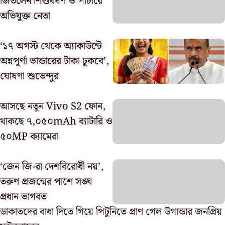
জিতলেন শিশুধর্ষণ ও পাচারে
অভিযুক্ত নেতা
‘১৭ অগস্ট থেকে অ্যাকাউন্টে
অন্নপূর্ণা ভান্ডারের টাকা ঢুকবে’,
ঘোষণা শুভেন্দুর
আসছে নতুন Vivo S2 ফোন,
থাকছে ৭,০৫০mAh ব্যাটারি ও
৫০MP ক্যামেরা
‘জেন জি-রা দেশবিরোধী নয়’,
তরুণ প্রজন্মের পাশে সঙ্ঘ
প্রধান ভাগবত
ডাকাতদের বাধা দিতে গিয়ে পিটুনিতে প্রাণ গেল উগান্ডার জনপ্রিয়