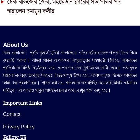
চেক বাউন্সের জের, মহমেডান ক্লাবের সভাপতির পদ
হারালেন হুমায়ুন কবীর
About Us
সময় বদলাচ্ছে। প্রতি মুহুর্তে দুনিয়া বদলাচ্ছে। গতির দুনিয়ার সঙ্গে পাল্লা দিতে গিয়ে
বদলেছি আমরা। আমরা থাকব আপনাদের অগ্রযাত্রার সহযাত্রী হিসাবে, আপনাদের
প্রতিবাদের বলিষ্ঠ কণ্ঠস্বর হয়ে, আপনাদের সব সুখ-দুঃখের সাথী হয়ে। গঠনমূলক
সমালোচক এবং তথ্যের সবচেয়ে নির্ভরযোগ্য উ‍ৎস হয়ে, সংবাদমাধ্যম হিসেবে আমাদের
কাজ খবর প্রকাশ করা। শাসন করা নয়, শাসকদের জবাবদিহির আওতায় আনাই আমাদের
দায়িত্ব। আপনারাও থাকুন আমাদের চলার পথে, বন্ধুর পথে বন্ধু হয়ে।
Important Links
Contact
Privacy Policy
Follow US