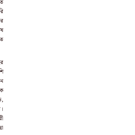
তে
রি
ার
েষ
তে
ের
শি
িন
কে
ি,
ে।
রী
রা