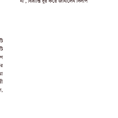
না’, বিভ্রান্তি দূর করে জানালেন দিলীপ
টি
টি
াপ
এর
য়া
রী
স,