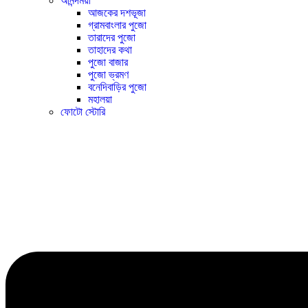
আনন্দময়ী
আজকের দশভূজা
গ্রামবাংলার পুজো
তারাদের পুজো
তাহাদের কথা
পুজো বাজার
পুজো ভ্রমণ
বনেদিবাড়ির পুজো
মহালয়া
ফোটো স্টোরি