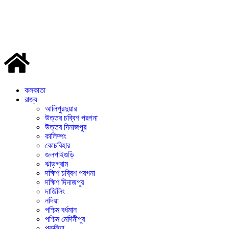
কলকাতা
রাজ্য
আলিপুরদুয়ার
উত্তর চব্বিশ পরগনা
উত্তর দিনাজপুর
কালিম্পং
কোচবিহার
জলপাইগুড়ি
ঝাড়গ্রাম
দক্ষিণ চব্বিশ পরগনা
দক্ষিণ দিনাজপুর
দার্জিলিং
নদিয়া
পশ্চিম বর্ধমান
পশ্চিম মেদিনীপুর
পুরুলিয়া