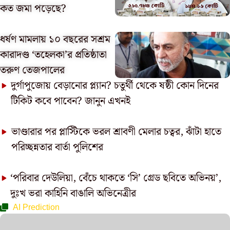
কত জমা পড়েছে?
ধর্ষণ মামলায় ১০ বছরের সশ্রম
কারাদণ্ড ‘তহেলকা’র প্রতিষ্ঠাতা
তরুণ তেজপালের
দুর্গাপুজোয় বেড়ানোর প্ল্যান? চতুর্থী থেকে ষষ্ঠী কোন দিনের
টিকিট কবে পাবেন? জানুন এখনই
ভাণ্ডারার পর প্লাস্টিকে ভরল শ্রাবণী মেলার চত্বর, ঝাঁটা হাতে
পরিচ্ছন্নতার বার্তা পুলিশের
‘পরিবার দেউলিয়া, বেঁচে থাকতে ‘সি’ গ্রেড ছবিতে অভিনয়’,
দুঃখ ভরা কাহিনি বাঙালি অভিনেত্রীর
AI Prediction