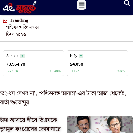
Trending
পশ্চিমবঙ্গ বিধানসভা
ফিফা ২০২৬
‘রং-ধর্ম দেখব না’, ‘পশ্চিমবঙ্গ আবাস’-এর টাকা আজ থেকেই,
বার্তা শুভেন্দুর
চাঁদা আদায়ে শীর্ষে ডিএমকে,
তৃণমূল কংগ্রেসের কোষাগারে