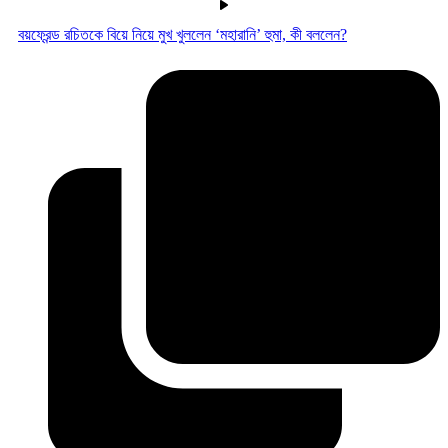
বয়ফ্রেন্ড রচিতকে বিয়ে নিয়ে মুখ খুললেন ‘মহারানি’ হুমা, কী বললেন?