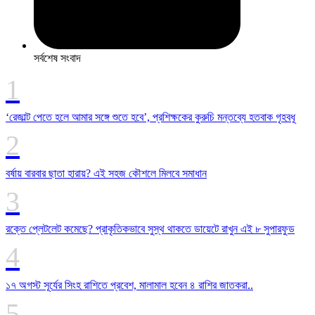
সর্বশেষ সংবাদ
‘রেজাল্ট পেতে হলে আমার সঙ্গে শুতে হবে’, প্রশিক্ষকের কুরুচি মন্তব্যে হতবাক গৃহবধূ
বর্ষায় বারবার ছাতা হারায়? এই সহজ কৌশলে মিলবে সমাধান
রক্তে প্লেটলেট কমেছে? প্রাকৃতিকভাবে সুস্থ থাকতে ডায়েটে রাখুন এই ৮ সুপারফুড
১৭ অগস্ট সূর্যের সিংহ রাশিতে প্রবেশ, মালামাল হবেন ৪ রাশির জাতকরা..