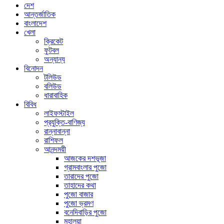
দেশ
আন্তর্জাতিক
বাংলাদেশ
খেলা
ক্রিকেট
ফুটবল
অন্যান্য
বিনোদন
টলিউড
বলিউড
ধারাবাহিক
বিবিধ
লাইফস্টাইল
প্রযুক্তি-বাণিজ্য
রান্নাবান্না
রাশিফল
আনন্দময়ী
আজকের দশভূজা
গ্রামবাংলার পুজো
তারাদের পুজো
তাহাদের কথা
পুজো বাজার
পুজো ভ্রমণ
বনেদিবাড়ির পুজো
মহালয়া