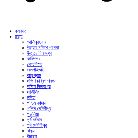
কলকাতা
রাজ্য
আলিপুরদুয়ার
উত্তর চব্বিশ পরগনা
উত্তর দিনাজপুর
কালিম্পং
কোচবিহার
জলপাইগুড়ি
ঝাড়গ্রাম
দক্ষিণ চব্বিশ পরগনা
দক্ষিণ দিনাজপুর
দার্জিলিং
নদিয়া
পশ্চিম বর্ধমান
পশ্চিম মেদিনীপুর
পুরুলিয়া
পূর্ব বর্ধমান
পূর্ব মেদিনীপুর
বাঁকুড়া
বীরভূম