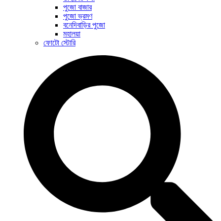
পুজো বাজার
পুজো ভ্রমণ
বনেদিবাড়ির পুজো
মহালয়া
ফোটো স্টোরি