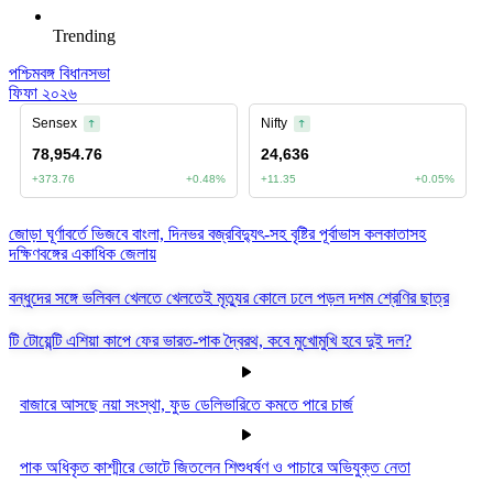
Trending
পশ্চিমবঙ্গ বিধানসভা
ফিফা ২০২৬
জোড়া ঘূর্ণাবর্তে ভিজবে বাংলা, দিনভর বজ্রবিদ্যুৎ-সহ বৃষ্টির পূর্বাভাস কলকাতাসহ
দক্ষিণবঙ্গের একাধিক জেলায়
বন্ধুদের সঙ্গে ভলিবল খেলতে খেলতেই মৃত্যুর কোলে ঢলে পড়ল দশম শ্রেণির ছাত্র
টি টোয়েন্টি এশিয়া কাপে ফের ভারত-পাক দ্বৈরথ, কবে মুখোমুখি হবে দুই দল?
বাজারে আসছে নয়া সংস্থা, ফুড ডেলিভারিতে কমতে পারে চার্জ
পাক অধিকৃত কাশ্মীরে ভোটে জিতলেন শিশুধর্ষণ ও পাচারে অভিযুক্ত নেতা