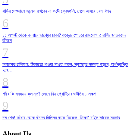
বাড়ির দেওয়ালে ভুলেও রাখবেন না ফটো ফ্রেমগুলি, নেমে আসবে চরম বিপদ
১১ অগস্ট থেকে বদলাবে ভাগ্যের চাকা? শুক্রের গোচরে রাজযোগ ৩ রাশির জাতকদের
জীবনে
আজকের রাশিফল: ঠিকমতো খাওয়া-দাওয়া করুন, স্বাস্থ্যের সমস্যা বাড়বে, অর্থপ্রাপ্তি
হবে…
শরীর কি সবসময় ক্লান্ত? জেনে নিন প্রোটিনের ঘাটতির ৮ লক্ষণ
দম শেষ! আঁধার থেকে বাঁচতে দিল্লির কাছে ডিজেল ‘ভিক্ষা’ চাইল তারেক সরকার
About Us