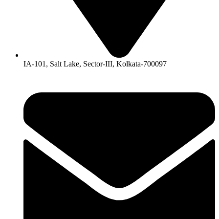
IA-101, Salt Lake, Sector-III, Kolkata-700097