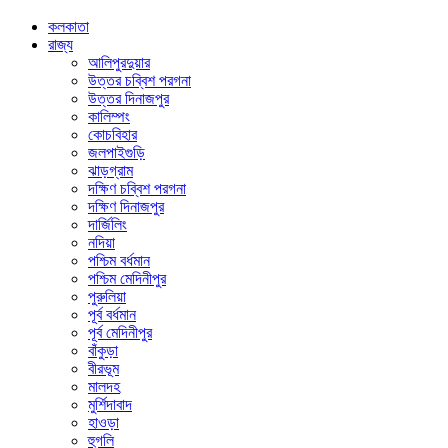
কলকাতা
রাজ্য
আলিপুরদুয়ার
উত্তর চব্বিশ পরগনা
উত্তর দিনাজপুর
কালিম্পং
কোচবিহার
জলপাইগুড়ি
ঝাড়গ্রাম
দক্ষিণ চব্বিশ পরগনা
দক্ষিণ দিনাজপুর
দার্জিলিং
নদিয়া
পশ্চিম বর্ধমান
পশ্চিম মেদিনীপুর
পুরুলিয়া
পূর্ব বর্ধমান
পূর্ব মেদিনীপুর
বাঁকুড়া
বীরভূম
মালদহ
মুর্শিদাবাদ
হাওড়া
হুগলি