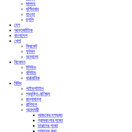
মালদহ
মুর্শিদাবাদ
হাওড়া
হুগলি
দেশ
আন্তর্জাতিক
বাংলাদেশ
খেলা
ক্রিকেট
ফুটবল
অন্যান্য
বিনোদন
টলিউড
বলিউড
ধারাবাহিক
বিবিধ
লাইফস্টাইল
প্রযুক্তি-বাণিজ্য
রান্নাবান্না
রাশিফল
আনন্দময়ী
আজকের দশভূজা
গ্রামবাংলার পুজো
তারাদের পুজো
তাহাদের কথা