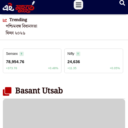
Trending
পশ্চিমবঙ্গ বিধানসভা
ফিফা ২০২৬
Basant Utsab