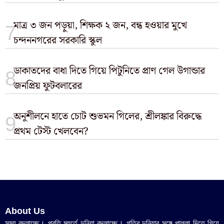
মাত্র ৩ জন পড়ুয়া, শিক্ষক ২ জন, বন্ধ হওয়ার মুখে
চন্দননগরের সরকারি স্কুল
ডাকাতদের বাধা দিতে গিয়ে পিটুনিতে প্রাণ গেল উগান্ডার
জনপ্রিয় ফুটবলারের
অনুশীলনে হাতে চোট শুভমন গিলের, শ্রীলঙ্কার বিরুদ্ধে
প্রথম টেস্ট খেলবেন?
About Us
সময় বদলাচ্ছে। প্রতি মুহুর্তে দুনিয়া বদলাচ্ছে। গতির দুনিয়ার সঙ্গে পাল্লা দিতে গিয়ে