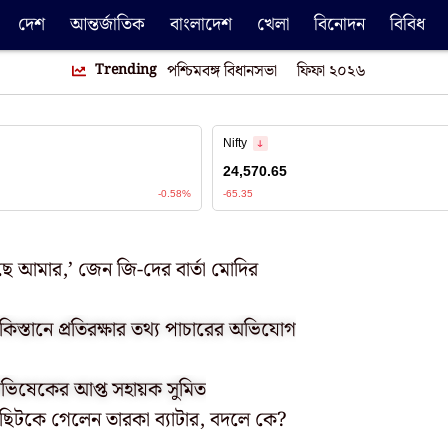
দেশ
আন্তর্জাতিক
বাংলাদেশ
খেলা
বিনোদন
বিবিধ
Trending
পশ্চিমবঙ্গ বিধানসভা
ফিফা ২০২৬
ে আমার,’ জেন জি-দের বার্তা মোদির
াকিস্তানে প্রতিরক্ষার তথ্য পাচারের অভিযোগ
 অভিষেকের আপ্ত সহায়ক সুমিত
কা! ছিটকে গেলেন তারকা ব্যাটার, বদলে কে?