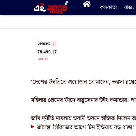
কলকাতা
রাজ্য
‘দেশের উন্নতিতে প্রয়োজন তোমাদের, ভরসা রয়েছ
মহিলার প্রেমের ফাঁদে বায়ুসেনার উইং কমান্ডার! প
জমি দুর্নীতি মামলায় ভবানী ভবনে হাজিরা দিলেন
শ্রীলঙ্কা সিরিজের আগে টিম ইন্ডিয়ায় বড় ধাক্