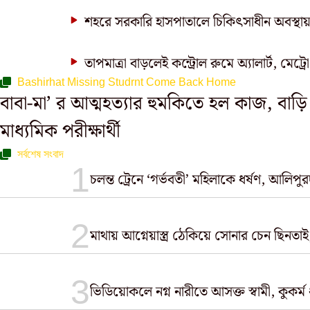
শহরে সরকারি হাসপাতালে চিকিৎসাধীন অবস্থায়
তাপমাত্রা বাড়লেই কন্ট্রোল রুমে অ্যালার্ট, মেট্র
Bashirhat Missing Studrnt Come Back Home
বাবা-মা’ র আত্মহত্যার হুমকিতে হল কাজ, বাড
মাধ্যমিক পরীক্ষার্থী
সর্বশেষ সংবাদ
চলন্ত ট্রেনে ‘গর্ভবতী’ মহিলাকে ধর্ষণ, আলিপু
মাথায় আগ্নেয়াস্ত্র ঠেকিয়ে সোনার চেন ছিনতা
ভিডিয়োকলে নগ্ন নারীতে আসক্ত স্বামী, কুকর্ম 