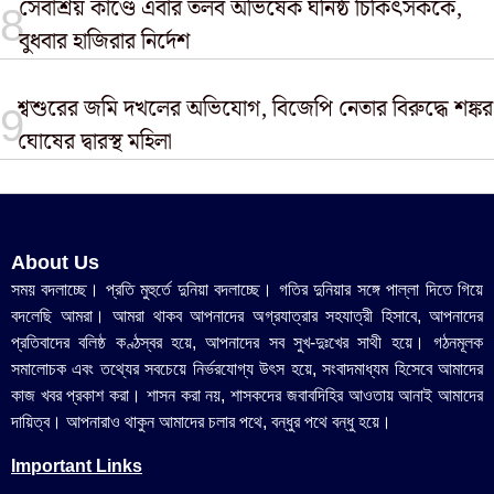
সেবাশ্রয় কাণ্ডে এবার তলব অভিষেক ঘনিষ্ঠ চিকিৎসককে,
বুধবার হাজিরার নির্দেশ
শ্বশুরের জমি দখলের অভিযোগ, বিজেপি নেতার বিরুদ্ধে শঙ্কর
ঘোষের দ্বারস্থ মহিলা
About Us
সময় বদলাচ্ছে। প্রতি মুহুর্তে দুনিয়া বদলাচ্ছে। গতির দুনিয়ার সঙ্গে পাল্লা দিতে গিয়ে
বদলেছি আমরা। আমরা থাকব আপনাদের অগ্রযাত্রার সহযাত্রী হিসাবে, আপনাদের
প্রতিবাদের বলিষ্ঠ কণ্ঠস্বর হয়ে, আপনাদের সব সুখ-দুঃখের সাথী হয়ে। গঠনমূলক
সমালোচক এবং তথ্যের সবচেয়ে নির্ভরযোগ্য উ‍ৎস হয়ে, সংবাদমাধ্যম হিসেবে আমাদের
কাজ খবর প্রকাশ করা। শাসন করা নয়, শাসকদের জবাবদিহির আওতায় আনাই আমাদের
দায়িত্ব। আপনারাও থাকুন আমাদের চলার পথে, বন্ধুর পথে বন্ধু হয়ে।
Important Links