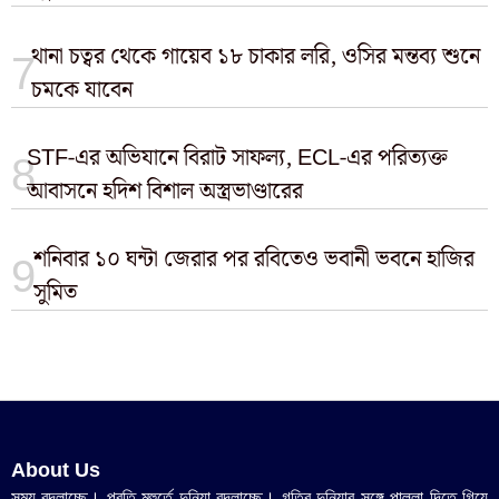
থানা চত্বর থেকে গায়েব ১৮ চাকার লরি, ওসির মন্তব্য শুনে
চমকে যাবেন
STF-এর অভিযানে বিরাট সাফল্য, ECL-এর পরিত্যক্ত
আবাসনে হদিশ বিশাল অস্ত্রভাণ্ডারের
শনিবার ১০ ঘন্টা জেরার পর রবিতেও ভবানী ভবনে হাজির
সুমিত
About Us
সময় বদলাচ্ছে। প্রতি মুহুর্তে দুনিয়া বদলাচ্ছে। গতির দুনিয়ার সঙ্গে পাল্লা দিতে গিয়ে