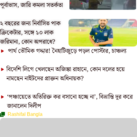
পূর্বাভাস, জারি কমলা সতর্কতা
২ বছরের জন্য নির্বাসিত পাক
ক্রিকেটার, সঙ্গে ১০ লাক
জরিমানা, কোন অপরাধে?
পার্থ ভৌমিক গদ্দার! নৈহাটিজুড়ে পড়ল পোস্টার, চাঞ্চল্য
বিদেশি লিগে খেলছেন অজিঙ্কা রাহানে, কোন দলের হয়ে
নামছেন নাইটদের প্রাক্তন অধিনায়ক?
‘পঞ্চায়েতে অতিরিক্ত কর বসানো হচ্ছে না’, বিভ্রান্তি দূর করে
জানালেন দিলীপ
Rashifal Bangla