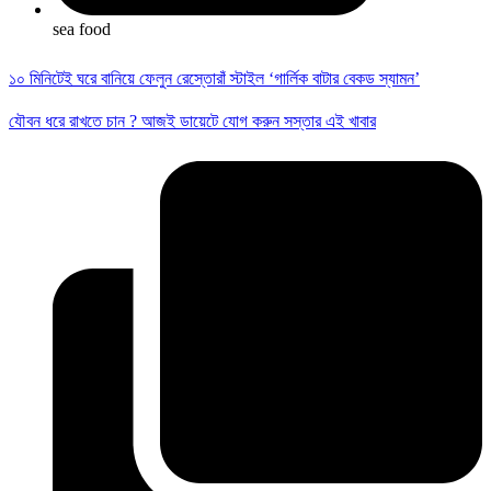
sea food
১০ মিনিটেই ঘরে বানিয়ে ফেলুন রেস্তোরাঁ স্টাইল ‘গার্লিক বাটার বেকড স্যামন’
যৌবন ধরে রাখতে চান ? আজই ডায়েটে যোগ করুন সস্তার এই খাবার