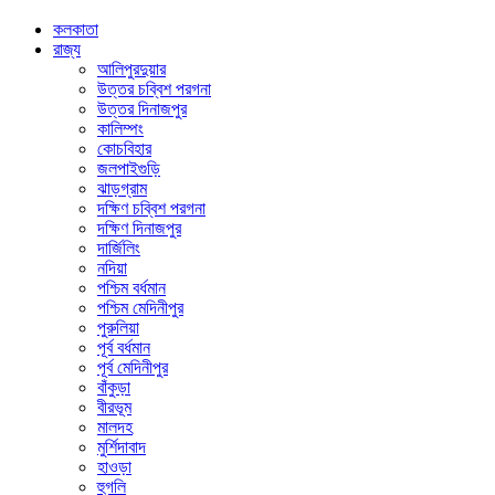
কলকাতা
রাজ্য
আলিপুরদুয়ার
উত্তর চব্বিশ পরগনা
উত্তর দিনাজপুর
কালিম্পং
কোচবিহার
জলপাইগুড়ি
ঝাড়গ্রাম
দক্ষিণ চব্বিশ পরগনা
দক্ষিণ দিনাজপুর
দার্জিলিং
নদিয়া
পশ্চিম বর্ধমান
পশ্চিম মেদিনীপুর
পুরুলিয়া
পূর্ব বর্ধমান
পূর্ব মেদিনীপুর
বাঁকুড়া
বীরভূম
মালদহ
মুর্শিদাবাদ
হাওড়া
হুগলি