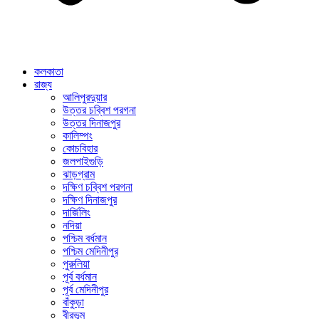
কলকাতা
রাজ্য
আলিপুরদুয়ার
উত্তর চব্বিশ পরগনা
উত্তর দিনাজপুর
কালিম্পং
কোচবিহার
জলপাইগুড়ি
ঝাড়গ্রাম
দক্ষিণ চব্বিশ পরগনা
দক্ষিণ দিনাজপুর
দার্জিলিং
নদিয়া
পশ্চিম বর্ধমান
পশ্চিম মেদিনীপুর
পুরুলিয়া
পূর্ব বর্ধমান
পূর্ব মেদিনীপুর
বাঁকুড়া
বীরভূম