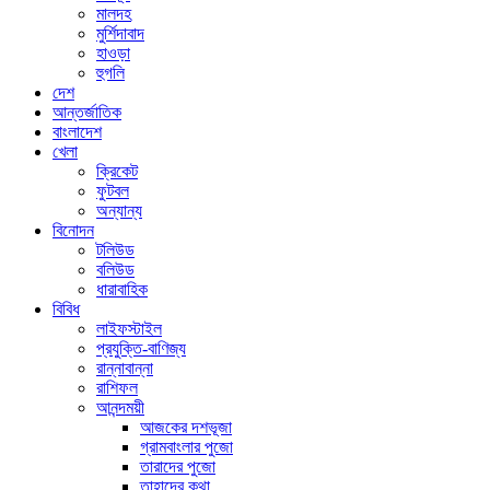
মালদহ
মুর্শিদাবাদ
হাওড়া
হুগলি
দেশ
আন্তর্জাতিক
বাংলাদেশ
খেলা
ক্রিকেট
ফুটবল
অন্যান্য
বিনোদন
টলিউড
বলিউড
ধারাবাহিক
বিবিধ
লাইফস্টাইল
প্রযুক্তি-বাণিজ্য
রান্নাবান্না
রাশিফল
আনন্দময়ী
আজকের দশভূজা
গ্রামবাংলার পুজো
তারাদের পুজো
তাহাদের কথা