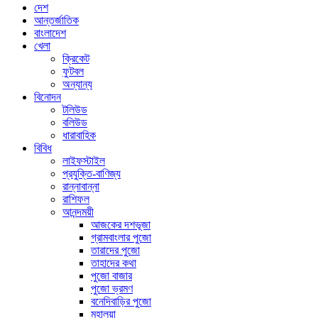
দেশ
আন্তর্জাতিক
বাংলাদেশ
খেলা
ক্রিকেট
ফুটবল
অন্যান্য
বিনোদন
টলিউড
বলিউড
ধারাবাহিক
বিবিধ
লাইফস্টাইল
প্রযুক্তি-বাণিজ্য
রান্নাবান্না
রাশিফল
আনন্দময়ী
আজকের দশভূজা
গ্রামবাংলার পুজো
তারাদের পুজো
তাহাদের কথা
পুজো বাজার
পুজো ভ্রমণ
বনেদিবাড়ির পুজো
মহালয়া