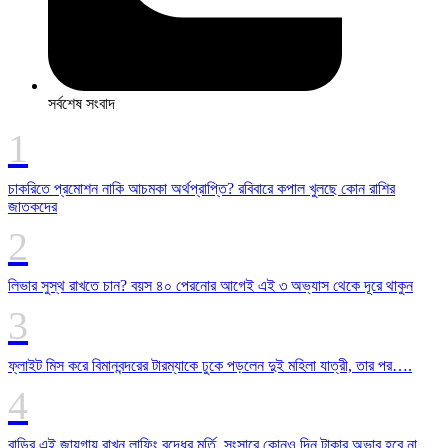
সর্বশেষ সংবাদ
চাকরিতে প্রমোশন নাকি আচমকা অর্থপ্রাপ্তি? রবিবারে কপাল খুলছে কোন রাশির
জাতকদের
লিভার সুস্থ রাখতে চান? বয়স ৪০ পেরনোর আগেই এই ৩ অভ্যাস থেকে দূরে থাকুন
ফ্লাইট মিস করে বিমানবন্দরের টারম্যাকে ঢুকে পড়লেন দুই মহিলা যাত্রী, তার পর….
বাড়ির এই জায়গায় রাখুন লাফিং বুদ্ধের মূর্তি, সংসারে কোনও দিন টাকার অভাব হবে না