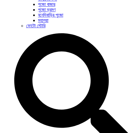
পুজো বাজার
পুজো ভ্রমণ
বনেদিবাড়ির পুজো
মহালয়া
ফোটো স্টোরি