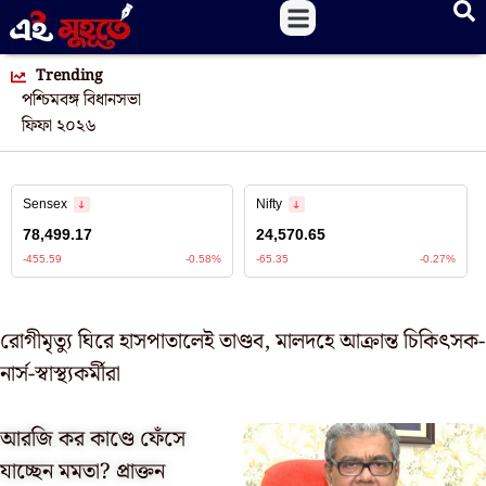
Trending
পশ্চিমবঙ্গ বিধানসভা
ফিফা ২০২৬
রোগীমৃত্যু ঘিরে হাসপাতালেই তাণ্ডব, মালদহে আক্রান্ত চিকিৎসক-
নার্স-স্বাস্থ্যকর্মীরা
আরজি কর কাণ্ডে ফেঁসে
যাচ্ছেন মমতা? প্রাক্তন