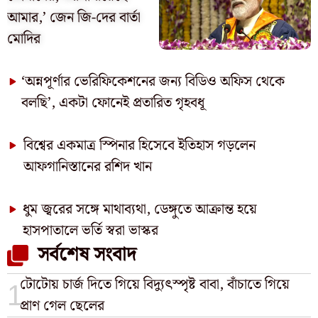
আমার,’ জেন জি-দের বার্তা
মোদির
‘অন্নপূর্ণার ভেরিফিকেশনের জন্য বিডিও অফিস থেকে
বলছি’, একটা ফোনেই প্রতারিত গৃহবধূ
বিশ্বের একমাত্র স্পিনার হিসেবে ইতিহাস গড়লেন
আফগানিস্তানের রশিদ খান
ধুম জ্বরের সঙ্গে মাথাব্যথা, ডেঙ্গুতে আক্রান্ত হয়ে
হাসপাতালে ভর্তি স্বরা ভাস্কর
সর্বশেষ সংবাদ
টোটোয় চার্জ দিতে গিয়ে বিদ্যুৎস্পৃষ্ট বাবা, বাঁচাতে গিয়ে
প্রাণ গেল ছেলের