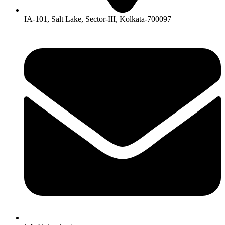
IA-101, Salt Lake, Sector-III, Kolkata-700097