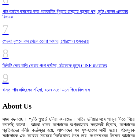
পাইপলাইন বসানোর কাজ চলাকালীন চুঁচুড়ার রাস্তায় বড়সড় ধস, ছুটে গেলেন এলাকার
বিধায়ক
গেরুয়া কুপনে বাস থেকে তোলা আদায়, শোরগোল গুসকরায়
ডিউটি সেরে বাড়ি ফেরার পথে দুর্ঘটনা, সল্টলেকে মৃত্যু CISF জওয়ানের
রাস্তা পার হচ্ছিলেন মহিলা, যমের মতো এসে পিষে দিল বাস
About Us
সময় বদলাচ্ছে। প্রতি মুহুর্তে দুনিয়া বদলাচ্ছে। গতির দুনিয়ার সঙ্গে পাল্লা দিতে গিয়ে
বদলেছি আমরা। আমরা থাকব আপনাদের অগ্রযাত্রার সহযাত্রী হিসাবে, আপনাদের
প্রতিবাদের বলিষ্ঠ কণ্ঠস্বর হয়ে, আপনাদের সব সুখ-দুঃখের সাথী হয়ে। গঠনমূলক
সমালোচক এবং তথ্যের সবচেয়ে নির্ভরযোগ্য উ‍ৎস হয়ে, সংবাদমাধ্যম হিসেবে আমাদের