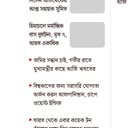
দিলেন অভিষেকের
আজ থ
আপ্ত সহায়ক সুমিত
হিমাচলে মর্মান্তিক
বাস দুর্ঘটনা, মৃত ৭,
আহত একাধিক
জমির সন্ধান চাই, গভীর রাতে
মুখ্যমন্ত্রীর কাছে আর্জি ঋষভের
বিশ্বকাপের জন্য সরাসরি যোগ্যতা
অর্জন করল আফগানিস্তান, চাপে
ওয়েস্ট ইন্ডিজ
ভারত থেকে এবার কয়েক টন