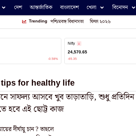
দেশ
আন্তর্জাতিক
বাংলাদেশ
খেলা
বিনোদন
Trending
পশ্চিমবঙ্গ বিধানসভা
ফিফা ২০২৬
tips for healthy life
নে সাফল্য আসবে খুব তাড়াতাড়ি, শুধু প্রতিদিন
ে হবে এই ছোট্ট কাজ
মায়ের দীর্ঘায়ু চান ? তাহলে