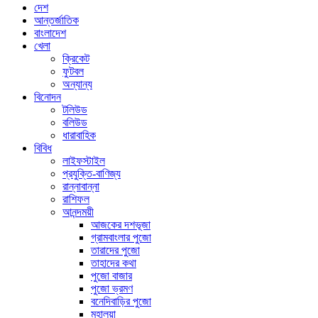
দেশ
আন্তর্জাতিক
বাংলাদেশ
খেলা
ক্রিকেট
ফুটবল
অন্যান্য
বিনোদন
টলিউড
বলিউড
ধারাবাহিক
বিবিধ
লাইফস্টাইল
প্রযুক্তি-বাণিজ্য
রান্নাবান্না
রাশিফল
আনন্দময়ী
আজকের দশভূজা
গ্রামবাংলার পুজো
তারাদের পুজো
তাহাদের কথা
পুজো বাজার
পুজো ভ্রমণ
বনেদিবাড়ির পুজো
মহালয়া