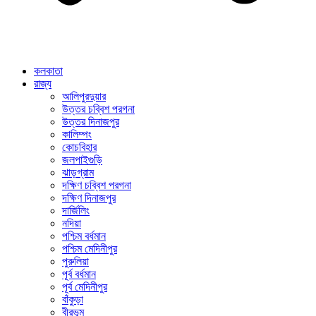
কলকাতা
রাজ্য
আলিপুরদুয়ার
উত্তর চব্বিশ পরগনা
উত্তর দিনাজপুর
কালিম্পং
কোচবিহার
জলপাইগুড়ি
ঝাড়গ্রাম
দক্ষিণ চব্বিশ পরগনা
দক্ষিণ দিনাজপুর
দার্জিলিং
নদিয়া
পশ্চিম বর্ধমান
পশ্চিম মেদিনীপুর
পুরুলিয়া
পূর্ব বর্ধমান
পূর্ব মেদিনীপুর
বাঁকুড়া
বীরভূম