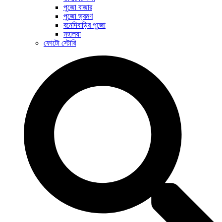
পুজো বাজার
পুজো ভ্রমণ
বনেদিবাড়ির পুজো
মহালয়া
ফোটো স্টোরি