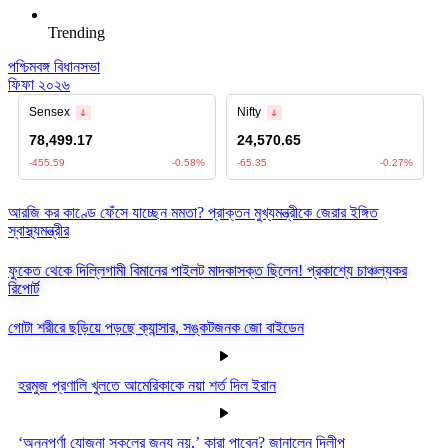
Trending
পশ্চিমবঙ্গ বিধানসভা
ফিফা ২০২৬
আরজি কর কাণ্ডে ফেঁসে যাচ্ছেন মমতা? প্রাক্তন মুখ্যমন্ত্রীকে জেরার ইঙ্গিত
স্বাস্থ্যমন্ত্রীর
ফুকেত থেকে দিল্লিগামী বিমানের পাইলট মাদকাসক্ত ছিলেন! প্রকাশ্যে চাঞ্চল্যকর
রিপোর্ট
গোটা শরীরে ছড়িয়ে পড়ছে ক্যান্সার, সঙ্কটজনক জো বাইডেন
হরমুজ প্রণালি খুলতে আমেরিকাকে নয়া শর্ত দিল ইরান
‘অন্নপূর্ণা যোজনা সকলের জন্য নয়,’ কারা পাবেন? জানালেন দিলীপ