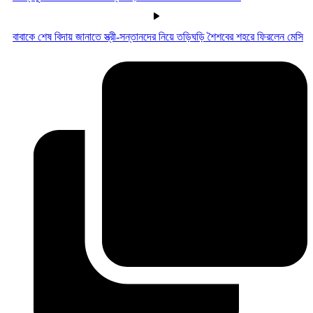
বাবাকে শেষ বিদায় জানাতে স্ত্রী-সন্তানদের নিয়ে তড়িঘড়ি শৈশবের শহরে ফিরলেন মেসি