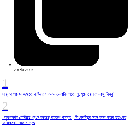
সর্বশেষ সংবাদ
সন্ধ্যার আড্ডা জমাতে বাড়িতেই বানান বেকারির মতো মুচমুচে নোনতা কাজু বিস্কুট
‘অহংকারই কেরিয়ার ধ্বংস করেছে রাজেশ খান্নার’, কিংবদন্তির সঙ্গে কাজ করার ভয়ঙ্কর
অভিজ্ঞতা তেজ সাপ্রুর