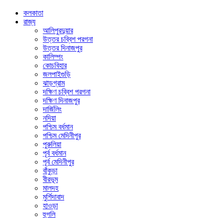
কলকাতা
রাজ্য
আলিপুরদুয়ার
উত্তর চব্বিশ পরগনা
উত্তর দিনাজপুর
কালিম্পং
কোচবিহার
জলপাইগুড়ি
ঝাড়গ্রাম
দক্ষিণ চব্বিশ পরগনা
দক্ষিণ দিনাজপুর
দার্জিলিং
নদিয়া
পশ্চিম বর্ধমান
পশ্চিম মেদিনীপুর
পুরুলিয়া
পূর্ব বর্ধমান
পূর্ব মেদিনীপুর
বাঁকুড়া
বীরভূম
মালদহ
মুর্শিদাবাদ
হাওড়া
হুগলি