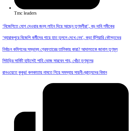
Tmc leaders
‘‌বিজেপিতে যোগ দেওয়ার জন্য লাইন দিয়ে আছেন তৃণমূলীরা’‌, বড় দাবি শমীকের
‘‌ব্যারাকপুরে বিজেপি কর্মীদের গায়ে হাত তুললে দেখে নেব’‌, কড়া হুঁশিয়ারি কৌস্তভের
নির্বাচন কমিশনের সম্ভাব্য গ্রেফতারের তালিকায় কারা?‌ আদালতকে জানাল তৃণমূল
সিউড়ির সার্কিট হাউসেই শাহি ভোজ সারবেন শাহ, খোঁচা তৃণমূলের
রানওয়েতে কুকুর! কলকাতায় নামতে গিয়ে সমস্যায় সায়নী-ব্রাত্যদের বিমান