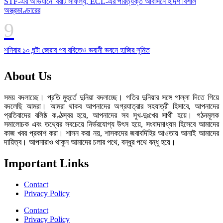
STF-এর অভিযানে বিরাট সাফল্য, ECL-এর পরিত্যক্ত আবাসনে হদিশ বিশাল
অস্ত্রভাণ্ডারের
শনিবার ১০ ঘন্টা জেরার পর রবিতেও ভবানী ভবনে হাজির সুমিত
About Us
সময় বদলাচ্ছে। প্রতি মুহুর্তে দুনিয়া বদলাচ্ছে। গতির দুনিয়ার সঙ্গে পাল্লা দিতে গিয়ে
বদলেছি আমরা। আমরা থাকব আপনাদের অগ্রযাত্রার সহযাত্রী হিসাবে, আপনাদের
প্রতিবাদের বলিষ্ঠ কণ্ঠস্বর হয়ে, আপনাদের সব সুখ-দুঃখের সাথী হয়ে। গঠনমূলক
সমালোচক এবং তথ্যের সবচেয়ে নির্ভরযোগ্য উ‍ৎস হয়ে, সংবাদমাধ্যম হিসেবে আমাদের
কাজ খবর প্রকাশ করা। শাসন করা নয়, শাসকদের জবাবদিহির আওতায় আনাই আমাদের
দায়িত্ব। আপনারাও থাকুন আমাদের চলার পথে, বন্ধুর পথে বন্ধু হয়ে।
Important Links
Contact
Privacy Policy
Contact
Privacy Policy