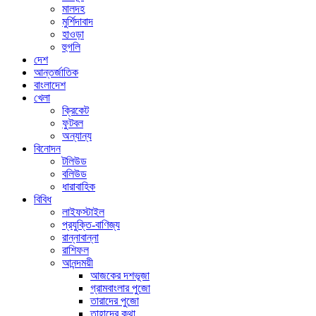
মালদহ
মুর্শিদাবাদ
হাওড়া
হুগলি
দেশ
আন্তর্জাতিক
বাংলাদেশ
খেলা
ক্রিকেট
ফুটবল
অন্যান্য
বিনোদন
টলিউড
বলিউড
ধারাবাহিক
বিবিধ
লাইফস্টাইল
প্রযুক্তি-বাণিজ্য
রান্নাবান্না
রাশিফল
আনন্দময়ী
আজকের দশভূজা
গ্রামবাংলার পুজো
তারাদের পুজো
তাহাদের কথা