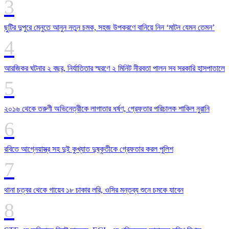
ছুটির দুপুরে মেনুতে আনুন নতুন চমক, সহজ উপকরণে বানিয়ে নিন ‘মাটন যেমন তেমন’
আরজিকর ঘটনার ২ বছর, নির্যাতিতার স্মরণে ২ মিনিট নীরবতা পালন সব সরকারি হাসপাতালে
২০১৬ থেকে তরুণী অভিনেত্রীকে লাগাতার ধর্ষণ, গ্রেফতার পরিচালক শাকিল নুরানি
রবিতে আগ্নেয়াস্ত্র সহ দুই কুখ্যাত দুষ্কৃতীকে গ্রেফতার করল পুলিশ
থানা চত্বর থেকে গায়েব ১৮ চাকার লরি, ওসির মন্তব্য শুনে চমকে যাবেন