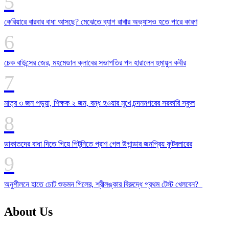
কেরিয়ারে বারবার বাধা আসছে? মেঝেতে ব্যাগ রাখার অভ্যাসও হতে পারে কারণ
চেক বাউন্সের জের, মহমেডান ক্লাবের সভাপতির পদ হারালেন হুমায়ুন কবীর
মাত্র ৩ জন পড়ুয়া, শিক্ষক ২ জন, বন্ধ হওয়ার মুখে চন্দননগরের সরকারি স্কুল
ডাকাতদের বাধা দিতে গিয়ে পিটুনিতে প্রাণ গেল উগান্ডার জনপ্রিয় ফুটবলারের
অনুশীলনে হাতে চোট শুভমন গিলের, শ্রীলঙ্কার বিরুদ্ধে প্রথম টেস্ট খেলবেন?
About Us