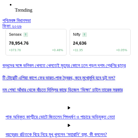
Trending
পশ্চিমবঙ্গ বিধানসভা
ফিফা ২০২৬
বন্ধুদের সঙ্গে ভলিবল খেলতে খেলতেই মৃত্যুর কোলে ঢলে পড়ল দশম শ্রেণির ছাত্র
টি টোয়েন্টি এশিয়া কাপে ফের ভারত-পাক দ্বৈরথ, কবে মুখোমুখি হবে দুই দল?
দম শেষ! আঁধার থেকে বাঁচতে দিল্লির কাছে ডিজেল ‘ভিক্ষা’ চাইল তারেক সরকার
পাক অধিকৃত কাশ্মীরে ভোটে জিতলেন শিশুধর্ষণ ও পাচারে অভিযুক্ত নেতা
বয়ফ্রেন্ড রচিতকে বিয়ে নিয়ে মুখ খুললেন ‘মহারানি’ হুমা, কী বললেন?