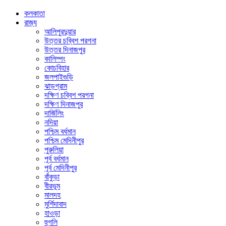
কলকাতা
রাজ্য
আলিপুরদুয়ার
উত্তর চব্বিশ পরগনা
উত্তর দিনাজপুর
কালিম্পং
কোচবিহার
জলপাইগুড়ি
ঝাড়গ্রাম
দক্ষিণ চব্বিশ পরগনা
দক্ষিণ দিনাজপুর
দার্জিলিং
নদিয়া
পশ্চিম বর্ধমান
পশ্চিম মেদিনীপুর
পুরুলিয়া
পূর্ব বর্ধমান
পূর্ব মেদিনীপুর
বাঁকুড়া
বীরভূম
মালদহ
মুর্শিদাবাদ
হাওড়া
হুগলি