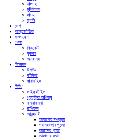
মালদহ
মুর্শিদাবাদ
হাওড়া
হুগলি
দেশ
আন্তর্জাতিক
বাংলাদেশ
খেলা
ক্রিকেট
ফুটবল
অন্যান্য
বিনোদন
টলিউড
বলিউড
ধারাবাহিক
বিবিধ
লাইফস্টাইল
প্রযুক্তি-বাণিজ্য
রান্নাবান্না
রাশিফল
আনন্দময়ী
আজকের দশভূজা
গ্রামবাংলার পুজো
তারাদের পুজো
তাহাদের কথা