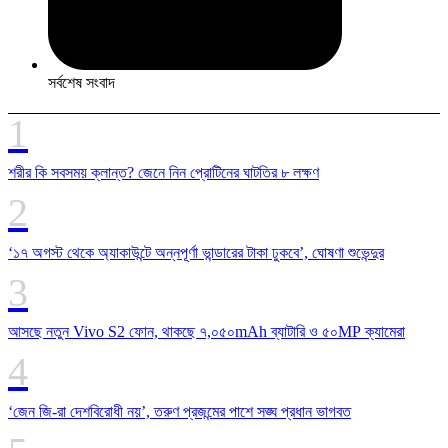
সর্বশেষ সংবাদ
শরীর কি সবসময় ক্লান্ত? জেনে নিন প্রোটিনের ঘাটতির ৮ লক্ষণ
‘১৭ অগস্ট থেকে অ্যাকাউন্টে অন্নপূর্ণা ভান্ডারের টাকা ঢুকবে’, ঘোষণা শুভেন্দুর
আসছে নতুন Vivo S2 ফোন, থাকছে ৭,০৫০mAh ব্যাটারি ও ৫০MP ক্যামেরা
‘জেন জি-রা দেশবিরোধী নয়’, তরুণ প্রজন্মের পাশে সঙ্ঘ প্রধান ভাগবত