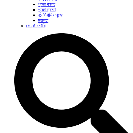
পুজো বাজার
পুজো ভ্রমণ
বনেদিবাড়ির পুজো
মহালয়া
ফোটো স্টোরি