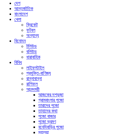
দেশ
আন্তর্জাতিক
বাংলাদেশ
খেলা
ক্রিকেট
ফুটবল
অন্যান্য
বিনোদন
টলিউড
বলিউড
ধারাবাহিক
বিবিধ
লাইফস্টাইল
প্রযুক্তি-বাণিজ্য
রান্নাবান্না
রাশিফল
আনন্দময়ী
আজকের দশভূজা
গ্রামবাংলার পুজো
তারাদের পুজো
তাহাদের কথা
পুজো বাজার
পুজো ভ্রমণ
বনেদিবাড়ির পুজো
মহালয়া