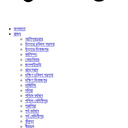
কলকাতা
রাজ্য
আলিপুরদুয়ার
উত্তর চব্বিশ পরগনা
উত্তর দিনাজপুর
কালিম্পং
কোচবিহার
জলপাইগুড়ি
ঝাড়গ্রাম
দক্ষিণ চব্বিশ পরগনা
দক্ষিণ দিনাজপুর
দার্জিলিং
নদিয়া
পশ্চিম বর্ধমান
পশ্চিম মেদিনীপুর
পুরুলিয়া
পূর্ব বর্ধমান
পূর্ব মেদিনীপুর
বাঁকুড়া
বীরভূম