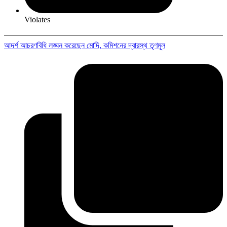
Violates
আদর্শ আচরণবিধি লঙ্ঘন করেছেন মোদি, কমিশনের দ্বারস্থ তৃণমূল