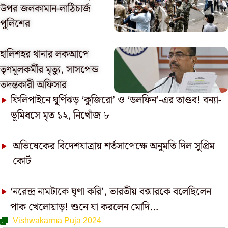
উপর জলকামান-লাঠিচার্জ
পুলিশের
হালিশহর থানার লকআপে
তৃণমূলকর্মীর মৃত্যু, সাসপেন্ড
তদন্তকারী অফিসার
ফিলিপাইনে ঘূর্ণিঝড় ‘কুজিরো’ ও ‘ডলফিন’-এর তাণ্ডব! বন্যা-
ভূমিধসে মৃত ১২, নিখোঁজ ৮
অভিষেকের বিদেশযাত্রায় শর্তসাপেক্ষে অনুমতি দিল সুুপ্রিম
কোর্ট
‘নরেন্দ্র নামটাকে ঘৃণা করি’, ভারতীয় বক্সারকে বলেছিলেন
পাক খেলোয়াড়! শুনে যা করলেন মোদি…
Vishwakarma Puja 2024