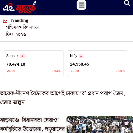
Trending
পশ্চিমবঙ্গ বিধানসভা
ফিফা ২০২৬
তারেক-দীনেশ বৈঠকের আগেই ঢাকায় ‘র’ প্রধান পরাগ জৈন,
জোর জল্পনা
ঝাড়খণ্ডে ‘বিধানসভা ঘেরাও’
কর্মসূচিতে উত্তেজনা, পড়ুয়াদের