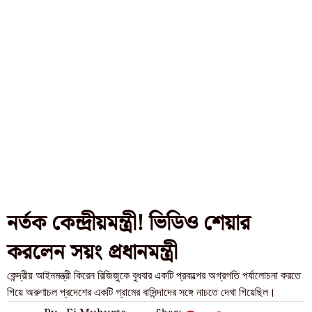
নর্তক কেন্দ্রীয়মন্ত্রী! ভিডিও শেয়ার
করলেন সয়ং প্রধানমন্ত্রী
কেন্দ্রীয় আইনমন্ত্রী কিরেন রিজিজুকে বুধবার একটি প্রকল্পের অগ্রগতি পর্যালোচনা করতে
গিয়ে অরুণাচল প্রদেশের একটি গ্রামের বাসিন্দাদের সঙ্গে নাচতে দেখা গিয়েছিল।