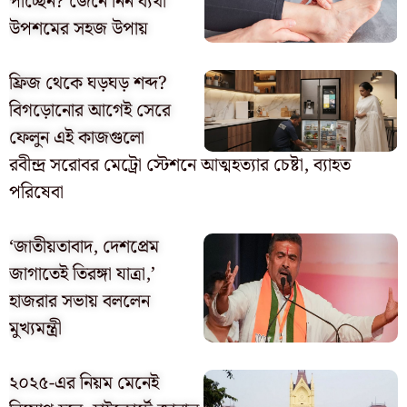
পাচ্ছেন? জেনে নিন ব্যথা
উপশমের সহজ উপায়
ফ্রিজ থেকে ঘড়ঘড় শব্দ?
বিগড়োনোর আগেই সেরে
ফেলুন এই কাজগুলো
রবীন্দ্র সরোবর মেট্রো স্টেশনে আত্মহত্যার চেষ্টা, ব্যাহত
পরিষেবা
‘জাতীয়তাবাদ, দেশপ্রেম
জাগাতেই তিরঙ্গা যাত্রা,’
হাজরার সভায় বললেন
মুখ্যমন্ত্রী
২০২৫-এর নিয়ম মেনেই