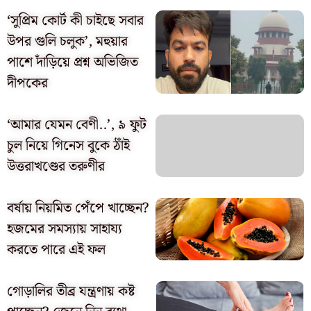
‘সুপ্রিম কোর্ট কী চাইছে সবার
উপর গুলি চলুক’, মহুয়ার
পাশে দাঁড়িয়ে প্রশ্ন অভিজিত
দীপকের
‘আমার যেমন বেণী..’, ৯ ফুট
চুল নিয়ে গিনেস বুকে ঠাঁই
উত্তরাখণ্ডের তরুণীর
বর্ষায় নিয়মিত পেঁপে খাচ্ছেন?
হজমের সমস্যায় সাহায্য
করতে পারে এই ফল
গোড়ালির তীব্র যন্ত্রণায় কষ্ট