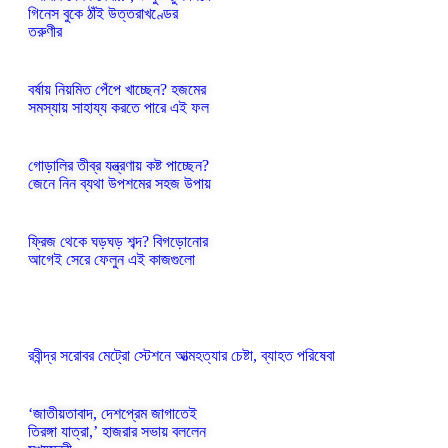
গিনেস বুকে ঠাঁই উত্তরাখণ্ডের
তরুণীর
বর্ষায় নিয়মিত পেঁপে খাচ্ছেন? হজমের
সমস্যায় সাহায্য করতে পারে এই ফল
গোড়ালির তীব্র যন্ত্রণায় কষ্ট পাচ্ছেন?
জেনে নিন ব্যথা উপশমের সহজ উপায়
ফ্রিজ থেকে ঘড়ঘড় শব্দ? বিগড়োনোর
আগেই সেরে ফেলুন এই কাজগুলো
রবীন্দ্র সরোবর মেট্রো স্টেশনে আত্মহত্যার চেষ্টা, ব্যাহত পরিষেবা
‘জাতীয়তাবাদ, দেশপ্রেম জাগাতেই
তিরঙ্গা যাত্রা,’ হাজরার সভায় বললেন