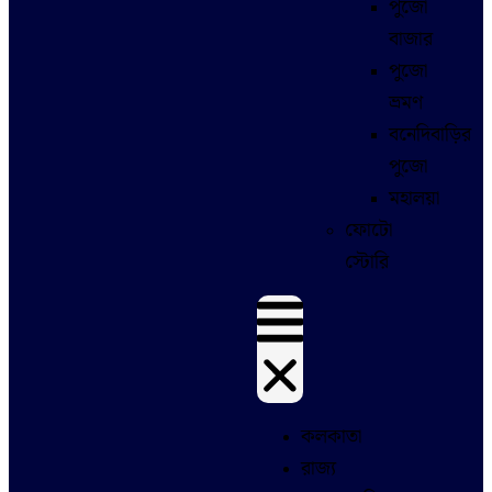
পুজো
বাজার
পুজো
ভ্রমণ
বনেদিবাড়ির
পুজো
মহালয়া
ফোটো
স্টোরি
কলকাতা
রাজ্য