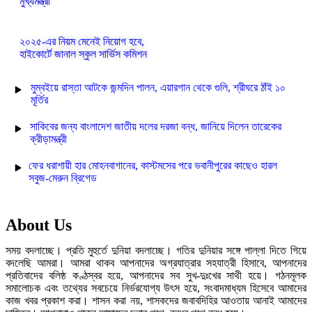
মুখ্যমন্ত্রী
২০২৫-এর নিয়ম মেনেই নিয়োগ হবে,
হাইকোর্টে জানাল স্কুল সার্ভিস কমিশন
মুম্বইয়ে রাস্তা আটকে জন্মদিন পালন, এয়ারগান থেকে গুলি, শ্রীঘরে ঠাঁই ১০
মূর্তির
সাকিবের জন্য বাংলাদেশ জাতীয় দলের দরজা বন্ধ, জানিয়ে দিলেন তারেকের
ক্রীড়ামন্ত্রী
ফের ধরাশায়ী হার মোহনবাগানের, কাস্টমসের পরে ভবানীপুরের কাছেও হারল
সবুজ-মেরুন ব্রিগেড
About Us
সময় বদলাচ্ছে। প্রতি মুহুর্তে দুনিয়া বদলাচ্ছে। গতির দুনিয়ার সঙ্গে পাল্লা দিতে গিয়ে
বদলেছি আমরা। আমরা থাকব আপনাদের অগ্রযাত্রার সহযাত্রী হিসাবে, আপনাদের
প্রতিবাদের বলিষ্ঠ কণ্ঠস্বর হয়ে, আপনাদের সব সুখ-দুঃখের সাথী হয়ে। গঠনমূলক
সমালোচক এবং তথ্যের সবচেয়ে নির্ভরযোগ্য উ‍ৎস হয়ে, সংবাদমাধ্যম হিসেবে আমাদের
কাজ খবর প্রকাশ করা। শাসন করা নয়, শাসকদের জবাবদিহির আওতায় আনাই আমাদের