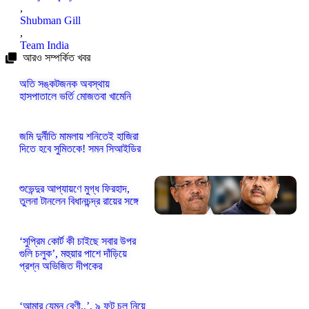
,
Shubman Gill
,
Team India
আরও সম্পর্কিত খবর
অতি সঙ্কটজনক অবস্থায়
হাসপাতালে ভর্তি মোজতবা খামেনি
জমি দুর্নীতি মামলায় শনিতেই হাজিরা
দিতে হবে সুমিতকে! সমন সিআইডির
শুভেন্দুর আপ্যায়ণে মুগ্ধ ফিরহাদ,
তুলনা টানলেন বিধানচন্দ্র রায়ের সঙ্গে
‘সুপ্রিম কোর্ট কী চাইছে সবার উপর
গুলি চলুক’, মহুয়ার পাশে দাঁড়িয়ে
প্রশ্ন অভিজিত দীপকের
‘আমার যেমন বেণী..’, ৯ ফুট চুল নিয়ে