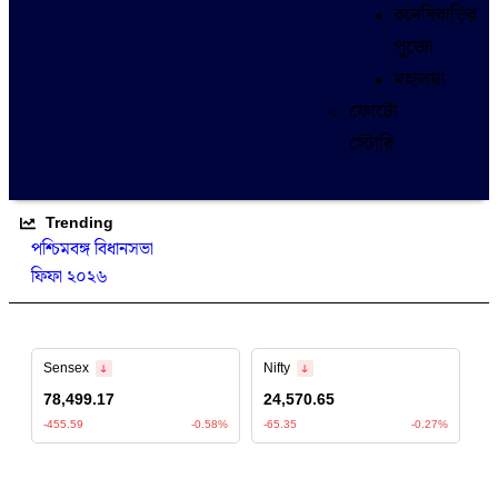
বনেদিবাড়ির
পুজো
মহালয়া
ফোটো
স্টোরি
Trending
পশ্চিমবঙ্গ বিধানসভা
ফিফা ২০২৬