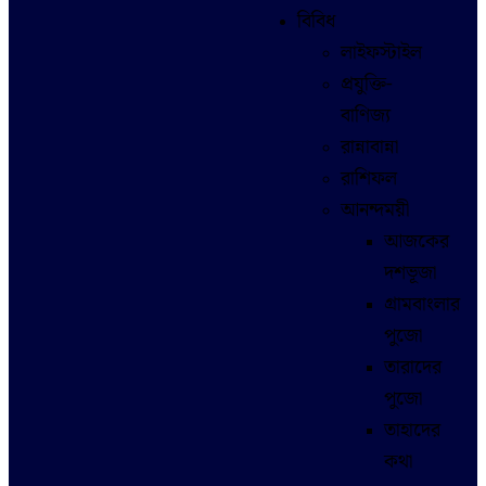
বিবিধ
লাইফস্টাইল
প্রযুক্তি-
বাণিজ্য
রান্নাবান্না
রাশিফল
আনন্দময়ী
আজকের
দশভূজা
গ্রামবাংলার
পুজো
তারাদের
পুজো
তাহাদের
কথা