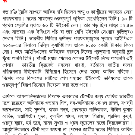
দর
গত রঞ্জি ট্রফি মরশুমে আকিব নবি ছিলেন জম্মু ও কাশ্মীরের অন্যতম সেরা
পারফরমার। দলের সাফল্যে গুরুত্বপূর্ণ ভূমিকা রেখেছিলেন তিনি। ১০ টি
প্রথম শ্রেণির ম্যাচে ৬০ টি উইকেট নেন। তার গড় ছিল মাত্র ১২.৫৬
এবং সাতবার এক ইনিংসে পাঁচ বা তার বেশি উইকেট নেওয়ার কৃতিত্বও
দেখান তিনি। ভারতীয় শিবিরে দুর্দান্ত পারফরম্যান্সের সুবাদে আইপিএল
২০২৬-এর নিলামে দিল্লি ক্যাপিটালস তাকে ৮.৪০ কোটি টাকায় কিনে
নেয়। তবে আইপিএলের অভিষেক মরশুমে নিজের প্রত্যাশা অনুযায়ী ছন্দ
খুঁজে পাননি তিনি। পাঁচটি ম্যাচ খেলেও কোনও উইকেট নিতে পারেননি এই
পেসার। ভারতীয় ক্রিকেট মহলের ধারণা, বর্তমানে জাতীয় দলের
পরিকল্পনায় দীর্ঘমেয়াদি বিনিয়োগ হিসেবে দেখা হচ্ছে আকিব নবিকে।
বিশেষ করে বিদেশের মাটিতে পেস-সহায়ক উইকেটে ভবিষ্যতে তাকে
গুরুত্বপূর্ণ বিকল্প হিসেবে বিবেচনা করা হতে পারে।
এদিকে আফগানিস্তানের বিপক্ষে একমাত্র টেস্টের জন্য ঘোষিত ভারতীয়
দলে রয়েছেন অধিনায়ক শুভমান গিল, সহ-অধিনায়ক কেএল রাহুল, যশস্বী
জয়সওয়াল, সাই সুদর্শন, ঋষভ পন্থ, দেবদত্ত পাডিক্কল, নীতীশ কুমার
রেড্ডি, ওয়াশিংটন সুন্দর, কুলদীপ যাদব, মহম্মদ সিরাজ, প্রসিধ কৃষ্ণ,
গুরনুর ব্রার, হর্ষ দুবে, মানব সুথার ও ধ্রুব জুরেলের মতো ক্রিকেটাররা।
আনুষ্ঠানিকভাবে টেস্ট দলে জায়গা না পেলেও জাতীয় দলের শিবিরে আকিব