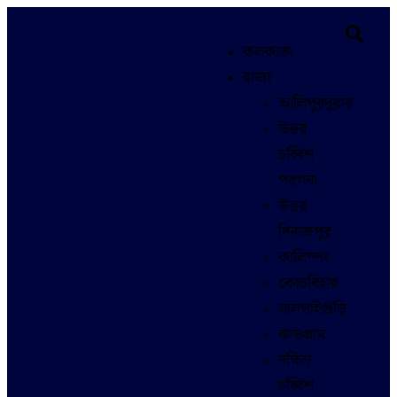
কলকাতা
রাজ্য
আলিপুরদুয়ার
উত্তর
চব্বিশ
পরগনা
উত্তর
দিনাজপুর
কালিম্পং
কোচবিহার
জলপাইগুড়ি
ঝাড়গ্রাম
দক্ষিণ
চব্বিশ