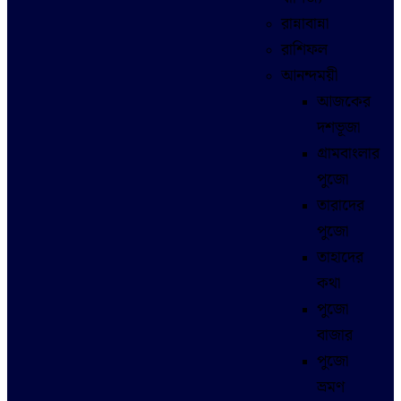
রান্নাবান্না
রাশিফল
আনন্দময়ী
আজকের
দশভূজা
গ্রামবাংলার
পুজো
তারাদের
পুজো
তাহাদের
কথা
পুজো
বাজার
পুজো
ভ্রমণ