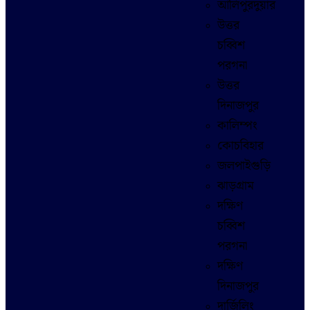
আলিপুরদুয়ার
উত্তর
চব্বিশ
পরগনা
উত্তর
দিনাজপুর
কালিম্পং
কোচবিহার
জলপাইগুড়ি
ঝাড়গ্রাম
দক্ষিণ
চব্বিশ
পরগনা
দক্ষিণ
দিনাজপুর
দার্জিলিং