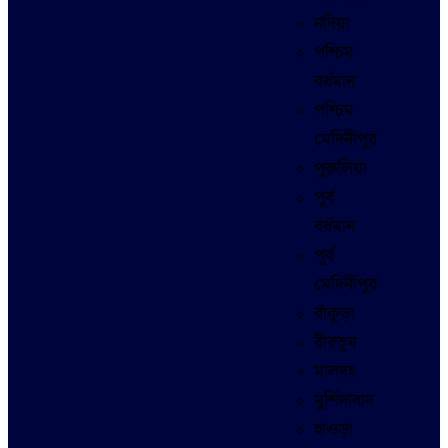
নদিয়া
পশ্চিম
বর্ধমান
পশ্চিম
মেদিনীপুর
পুরুলিয়া
পূর্ব
বর্ধমান
পূর্ব
মেদিনীপুর
বাঁকুড়া
বীরভূম
মালদহ
মুর্শিদাবাদ
হাওড়া