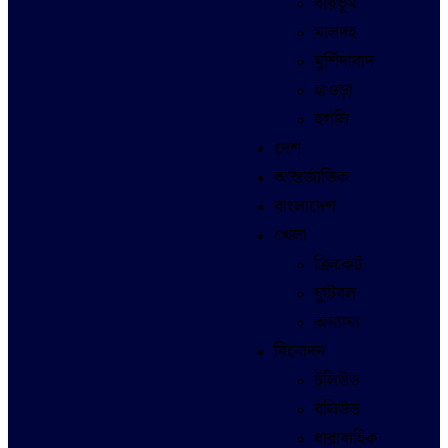
বীরভূম
মালদহ
মুর্শিদাবাদ
হাওড়া
হুগলি
দেশ
আন্তর্জাতিক
বাংলাদেশ
খেলা
ক্রিকেট
ফুটবল
অন্যান্য
বিনোদন
টলিউড
বলিউড
ধারাবাহিক