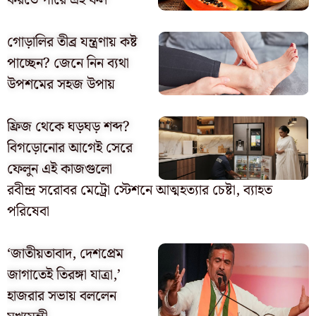
গোড়ালির তীব্র যন্ত্রণায় কষ্ট
পাচ্ছেন? জেনে নিন ব্যথা
উপশমের সহজ উপায়
ফ্রিজ থেকে ঘড়ঘড় শব্দ?
বিগড়োনোর আগেই সেরে
ফেলুন এই কাজগুলো
রবীন্দ্র সরোবর মেট্রো স্টেশনে আত্মহত্যার চেষ্টা, ব্যাহত
পরিষেবা
‘জাতীয়তাবাদ, দেশপ্রেম
জাগাতেই তিরঙ্গা যাত্রা,’
হাজরার সভায় বললেন