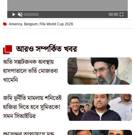
00:00
America
,
Belgium
,
Fifa World Cup 2026
আরও সম্পর্কিত খবর
অতি সঙ্কটজনক অবস্থায়
হাসপাতালে ভর্তি মোজতবা
খামেনি
জমি দুর্নীতি মামলায় শনিতেই
হাজিরা দিতে হবে সুমিতকে!
সমন সিআইডির
শুভেন্দুর আপ্যায়ণে মুগ্ধ