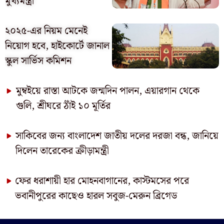
মুখ্যমন্ত্রী
২০২৫-এর নিয়ম মেনেই
নিয়োগ হবে, হাইকোর্টে জানাল
স্কুল সার্ভিস কমিশন
মুম্বইয়ে রাস্তা আটকে জন্মদিন পালন, এয়ারগান থেকে
গুলি, শ্রীঘরে ঠাঁই ১০ মূর্তির
সাকিবের জন্য বাংলাদেশ জাতীয় দলের দরজা বন্ধ, জানিয়ে
দিলেন তারেকের ক্রীড়ামন্ত্রী
ফের ধরাশায়ী হার মোহনবাগানের, কাস্টমসের পরে
ভবানীপুরের কাছেও হারল সবুজ-মেরুন ব্রিগেড