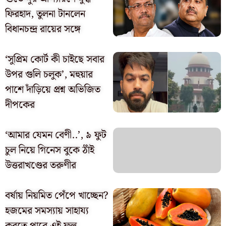
ফিরহাদ, তুলনা টানলেন
বিধানচন্দ্র রায়ের সঙ্গে
‘সুপ্রিম কোর্ট কী চাইছে সবার
উপর গুলি চলুক’, মহুয়ার
পাশে দাঁড়িয়ে প্রশ্ন অভিজিত
দীপকের
‘আমার যেমন বেণী..’, ৯ ফুট
চুল নিয়ে গিনেস বুকে ঠাঁই
উত্তরাখণ্ডের তরুণীর
বর্ষায় নিয়মিত পেঁপে খাচ্ছেন?
হজমের সমস্যায় সাহায্য
করতে পারে এই ফল