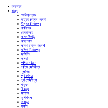
কলকাতা
রাজ্য
আলিপুরদুয়ার
উত্তর চব্বিশ পরগনা
উত্তর দিনাজপুর
কালিম্পং
কোচবিহার
জলপাইগুড়ি
ঝাড়গ্রাম
দক্ষিণ চব্বিশ পরগনা
দক্ষিণ দিনাজপুর
দার্জিলিং
নদিয়া
পশ্চিম বর্ধমান
পশ্চিম মেদিনীপুর
পুরুলিয়া
পূর্ব বর্ধমান
পূর্ব মেদিনীপুর
বাঁকুড়া
বীরভূম
মালদহ
মুর্শিদাবাদ
হাওড়া
হুগলি