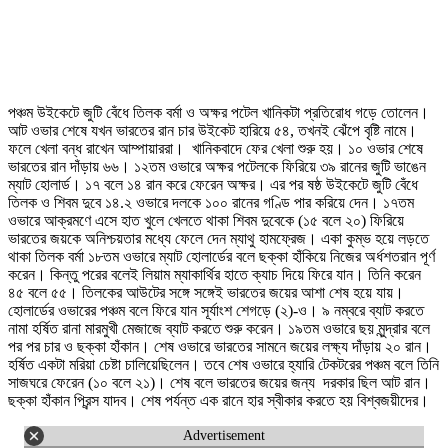
পঞ্চম উইকেটে জুটি বেঁধে তিলক বর্মা ও অক্ষর পটেল খানিকটা প্রতিরোধ গড়ে তোলেন।
আট ওভার শেষে যখন ভারতের রান চার উইকেট হারিয়ে ৫৪, তখনই ঝেঁপে বৃষ্টি নামে।
ফলে খেলা বন্ধ রাখেন আম্পায়াররা। খানিকবাদে ফের খেলা শুরু হয়। ১০ ওভার শেষে
ভারতের রান দাঁড়ায় ৬৬। ১২তম ওভারে অক্ষর পটেলকে ফিরিয়ে ৩৯ রানের জুটি ভাঙেন
ম্যাট হোলার্ড। ১৭ বলে ১৪ রান করে ফেরেন অক্ষর। এর পর ষষ্ঠ উইকেটে জুটি বেঁধে
তিলক ও শিবম দুবে ১৪.২ ওভারে দলকে ১০০ রানের গণ্ডি পার করিয়ে দেন। ১৭তম
ওভারে আক্রমণে এসে হাত খুলে খেলতে থাকা শিবম দুবেকে (১৫ বলে ২০) ফিরিয়ে
ভারতের জয়কে অনিশ্চয়তার মধ্যে ফেলে দেন ম্যাথু হামফ্রেজ। একা কুম্ভ হয়ে লড়তে
থাকা তিলক বর্মা ১৮তম ওভারে ম্যাট হোলার্ডের বলে ছক্কা হাঁকিয়ে নিজের অর্ধশতরান পূর্ণ
করেন। কিন্তু পরের বলেই লিয়াম ম্যাকার্থির হাতে ক্যাচ দিয়ে ফিরে যান। তিনি করেন
৪৫ বলে ৫৫। তিলকের আউটের সঙ্গে সঙ্গেই ভারতের জয়ের আশা শেষ হয়ে যায়।
হোলার্ডের ওভারের পঞ্চম বলে ফিরে যান সূর্যাংশ শেগড়ে (২)-ও। ৯ নম্বরে ব্যাট করতে
নামা হর্ষিত রানা মারমুখী মেজাজে ব্যাট করতে শুরু করেন। ১৯তম ওভারে ছয় মুন্দ্রার বলে
পর পর চার ও ছক্কা হাঁকান। শেষ ওভারে ভারতের সামনে জয়ের লক্ষ্য দাঁড়ায় ২০ রান।
হর্ষিত একটা মরিয়া চেষ্টা চালিয়েছিলেন। তবে শেষ ওভারে হ্যারি টেকটরের পঞ্চম বলে তিনি
সাজঘরে ফেরেন (১০ বলে ২১)। শেষ বলে ভারতের জয়ের জন্য দরকার ছিল আট রান।
ছক্কা হাঁকান প্রিন্স যাদব। শেষ পর্যন্ত এক রানে হার স্বীকার করতে হয় বিশ্বজয়ীদের।
Advertisement