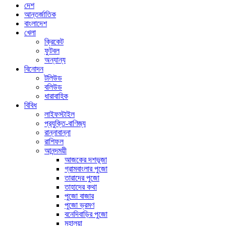
দেশ
আন্তর্জাতিক
বাংলাদেশ
খেলা
ক্রিকেট
ফুটবল
অন্যান্য
বিনোদন
টলিউড
বলিউড
ধারাবাহিক
বিবিধ
লাইফস্টাইল
প্রযুক্তি-বাণিজ্য
রান্নাবান্না
রাশিফল
আনন্দময়ী
আজকের দশভূজা
গ্রামবাংলার পুজো
তারাদের পুজো
তাহাদের কথা
পুজো বাজার
পুজো ভ্রমণ
বনেদিবাড়ির পুজো
মহালয়া