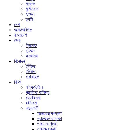
মালদহ
মুর্শিদাবাদ
হাওড়া
হুগলি
দেশ
আন্তর্জাতিক
বাংলাদেশ
খেলা
ক্রিকেট
ফুটবল
অন্যান্য
বিনোদন
টলিউড
বলিউড
ধারাবাহিক
বিবিধ
লাইফস্টাইল
প্রযুক্তি-বাণিজ্য
রান্নাবান্না
রাশিফল
আনন্দময়ী
আজকের দশভূজা
গ্রামবাংলার পুজো
তারাদের পুজো
তাহাদের কথা