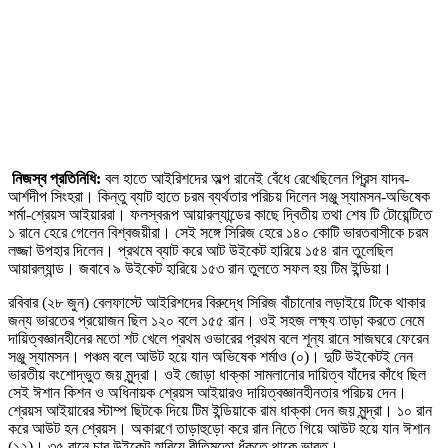
নিজস্ব প্রতিনিধি:
বল হাতে আইরিশদের অল্প রানেই বেঁধে রেখেছিলেন প্রিন্স যাদব-
আর্শদীপ সিংহরা। কিন্তু ব্যাট হাতে চরম ব্যর্থতার পরিচয় দিলেন সঞ্জু স্যামসন-অভিষেক
শর্মা-শ্রেয়স আইয়াররা। ফলস্বরূপ আয়ারল্যান্ডের কাছে দ্বিতীয় তথা শেষ টি টোয়েন্টিতে
১ রানে হেরে গেলেন বিশ্বজয়ীরা। সেই সঙ্গে সিরিজ হেরে ১৪০ কোটি ভারতবাসীকে চরম
লজ্জা উপহার দিলেন। প্রথমে ব্যাট করে আট উইকেট হারিয়ে ১৫৪ রান তুলেছিল
আয়ারল্যান্ড। জবাবে ৯ উইকেট হারিয়ে ১৫৩ রান তুলতে সফল হয় টিম ইন্ডিয়া।
রবিবার (২৮ জুন) বেলফাস্টে আইরিশদের বিরুদ্ধে সিরিজ বাঁচানোর লড়াইয়ে টিকে থাকার
জন্য ভারতের প্রয়োজন ছিল ১২০ বলে ১৫৫ রান। ওই সহজ লক্ষ্য তাড়া করতে নেমে
দায়িত্বজ্ঞানহীনের মতো শট খেলে প্রথম ওভারের প্রথম বলে শূন্য রানে সাজঘরে ফেরেন
সঞ্জু স্যামসন। পঞ্চম বলে আউট হয়ে যান অভিষেক শর্মাও (০)। দুটি উইকেটই নেন
ভারতীয় বংশোদ্ভুত জয় মুন্দ্রা। ওই জোড়া ধাক্কা সামলানোর দায়িত্ব যাঁদের কাঁধে ছিল
সেই ঈশান কিশন ও অধিনায়ক শ্রেয়স আইয়ারও দায়িত্বজ্ঞানহীনতার পরিচয় দেন।
শ্রেয়স আইয়ারের স্টাম্প ছিটকে দিয়ে টিম ইন্ডিয়াকে রাম ধাক্কা দেন জয় মুন্দ্রা। ১০ রান
করে আউট হন শ্রেয়স। অকারণে তাড়াহুড়ো করে রান নিতে গিয়ে আউট হয়ে যান ঈশান
(১২)। ৩৫ রানে চার উইকেট হারিয়ে রীতিমতো ধুঁকতে থাকে ভারত।