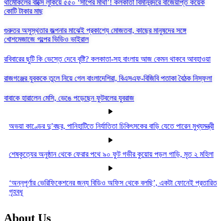
থার্মোকলের বাক্সে লুকিয়ে ৫৫০ ‘সাপের মাথা’! কলকাতা বিমানবন্দরে বাজেয়াপ্ত কয়েক
কোটি টাকার মাছ
গুরুতর অসুস্থতার জল্পনার মাঝেই প্রকাশ্যে মোজতবা, কাছের মানুষদের সঙ্গে
খোশমেজাজে গল্পের ভিডিও ভাইরাল
রবিবারের ছুটি কি ভেস্তে দেবে বৃষ্টি? কলকাতা-সহ বাংলায় আজ কেমন থাকবে আবহাওয়া
রাজগঞ্জের যুবককে তুলে নিয়ে গেল বাংলাদেশিরা, বিএসএফ-বিজিবি পতাকা বৈঠক নিস্ফলা
বাবাকে হারালেন মেসি, ভেঙে পড়েছেন ফুটবলের যুবরাজ
অভয়া কাণ্ডের দু’বছর, পানিহাটিতে নির্যাতিতা চিকিৎসকের বাড়ি যেতে পারেন মুখ্যমন্ত্রী
শেষকৃত্যের অনুষ্ঠান থেকে ফেরার পথে ৯০ ফুট গভীর কুয়োয় পড়ল গাড়ি, মৃত ২ মহিলা
‘অন্নপূর্ণার ভেরিফিকেশনের জন্য বিডিও অফিস থেকে বলছি’, একটা ফোনেই প্রতারিত
গৃহবধূ
About Us