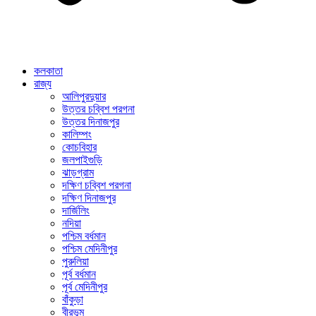
কলকাতা
রাজ্য
আলিপুরদুয়ার
উত্তর চব্বিশ পরগনা
উত্তর দিনাজপুর
কালিম্পং
কোচবিহার
জলপাইগুড়ি
ঝাড়গ্রাম
দক্ষিণ চব্বিশ পরগনা
দক্ষিণ দিনাজপুর
দার্জিলিং
নদিয়া
পশ্চিম বর্ধমান
পশ্চিম মেদিনীপুর
পুরুলিয়া
পূর্ব বর্ধমান
পূর্ব মেদিনীপুর
বাঁকুড়া
বীরভূম