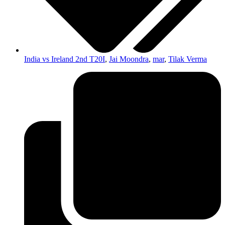
India vs Ireland 2nd T20I
,
Jai Moondra
,
mar
,
Tilak Verma