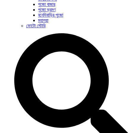
পুজো বাজার
পুজো ভ্রমণ
বনেদিবাড়ির পুজো
মহালয়া
ফোটো স্টোরি