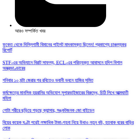
আরও সম্পর্কিত খবর
ফুকেত থেকে দিল্লিগামী বিমানের পাইলট মাদকাসক্ত ছিলেন! প্রকাশ্যে চাঞ্চল্যকর
রিপোর্ট
STF-এর অভিযানে বিরাট সাফল্য, ECL-এর পরিত্যক্ত আবাসনে হদিশ বিশাল
অস্ত্রভাণ্ডারের
শনিবার ১০ ঘন্টা জেরার পর রবিতেও ভবানী ভবনে হাজির সুমিত
কর্মক্ষেত্রে মানসিক হয়রানির অভিযোগ সুপারভাইজারের বিরুদ্ধে, চিঠি লিখে আত্মঘাতী
মহিলা
গোটা শরীরে ছড়িয়ে পড়ছে ক্যান্সার, সঙ্কটজনক জো বাইডেন
বিয়ের কয়েক ঘণ্টা পরেই লক্ষাধিক টাকা-গহনা নিয়ে উধাও নতুন বউ, হতবাক বরের বাড়ির
লোক