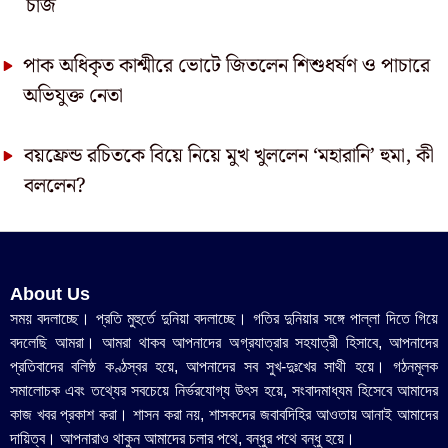
চার্জ
পাক অধিকৃত কাশ্মীরে ভোটে জিতলেন শিশুধর্ষণ ও পাচারে
অভিযুক্ত নেতা
বয়ফ্রেন্ড রচিতকে বিয়ে নিয়ে মুখ খুললেন ‘মহারানি’ হুমা, কী
বললেন?
About Us
সময় বদলাচ্ছে। প্রতি মুহুর্তে দুনিয়া বদলাচ্ছে। গতির দুনিয়ার সঙ্গে পাল্লা দিতে গিয়ে
বদলেছি আমরা। আমরা থাকব আপনাদের অগ্রযাত্রার সহযাত্রী হিসাবে, আপনাদের
প্রতিবাদের বলিষ্ঠ কণ্ঠস্বর হয়ে, আপনাদের সব সুখ-দুঃখের সাথী হয়ে। গঠনমূলক
সমালোচক এবং তথ্যের সবচেয়ে নির্ভরযোগ্য উ‍ৎস হয়ে, সংবাদমাধ্যম হিসেবে আমাদের
কাজ খবর প্রকাশ করা। শাসন করা নয়, শাসকদের জবাবদিহির আওতায় আনাই আমাদের
দায়িত্ব। আপনারাও থাকুন আমাদের চলার পথে, বন্ধুর পথে বন্ধু হয়ে।