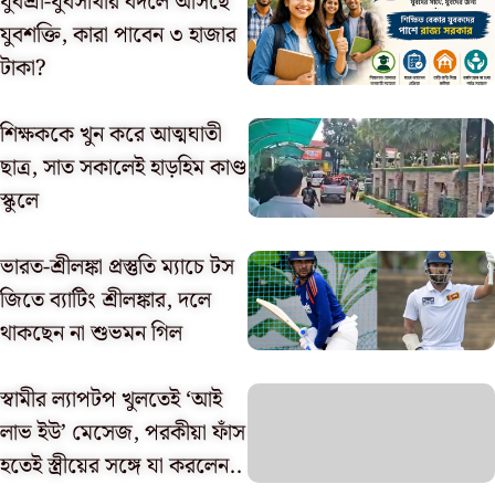
যুবশ্রী-যুবসাথীর বদলে আসছে
যুবশক্তি, কারা পাবেন ৩ হাজার
টাকা?
শিক্ষককে খুন করে আত্মঘাতী
ছাত্র, সাত সকালেই হাড়হিম কাণ্ড
স্কুলে
ভারত-শ্রীলঙ্কা প্রস্তুতি ম্যাচে টস
জিতে ব্যাটিং শ্রীলঙ্কার, দলে
থাকছেন না শুভমন গিল
স্বামীর ল্যাপটপ খুলতেই ‘আই
লাভ ইউ’ মেসেজ, পরকীয়া ফাঁস
হতেই স্ত্রীয়ের সঙ্গে যা করলেন..