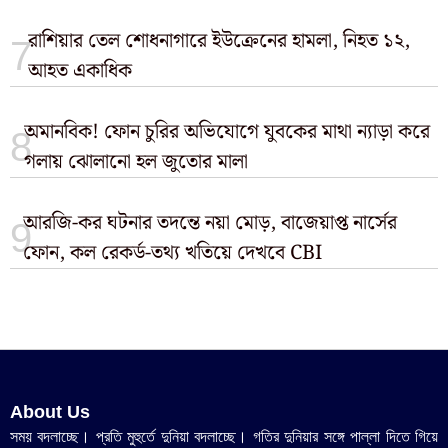
রাশিয়ার তেল শোধনাগারে ইউক্রেনের হামলা, নিহত ১২,
আহত একাধিক
অমানবিক! ফোন চুরির অভিযোগে যুবকের মাথা ন্যাড়া করে
গলায় ঝোলানো হল জুতোর মালা
আরজি-কর ঘটনার তদন্তে নয়া মোড়, বাজেয়াপ্ত নার্সের
ফোন, কল রেকর্ড-তথ্য খতিয়ে দেখবে CBI
About Us
সময় বদলাচ্ছে। প্রতি মুহুর্তে দুনিয়া বদলাচ্ছে। গতির দুনিয়ার সঙ্গে পাল্লা দিতে গিয়ে