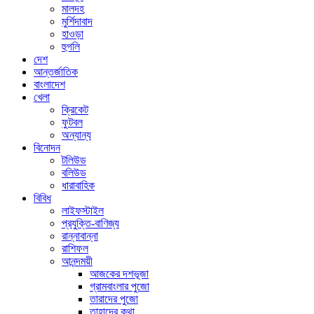
মালদহ
মুর্শিদাবাদ
হাওড়া
হুগলি
দেশ
আন্তর্জাতিক
বাংলাদেশ
খেলা
ক্রিকেট
ফুটবল
অন্যান্য
বিনোদন
টলিউড
বলিউড
ধারাবাহিক
বিবিধ
লাইফস্টাইল
প্রযুক্তি-বাণিজ্য
রান্নাবান্না
রাশিফল
আনন্দময়ী
আজকের দশভূজা
গ্রামবাংলার পুজো
তারাদের পুজো
তাহাদের কথা