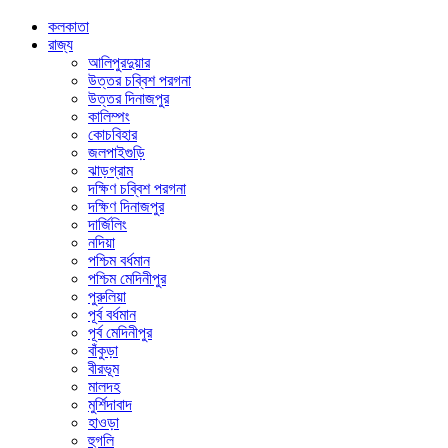
কলকাতা
রাজ্য
আলিপুরদুয়ার
উত্তর চব্বিশ পরগনা
উত্তর দিনাজপুর
কালিম্পং
কোচবিহার
জলপাইগুড়ি
ঝাড়গ্রাম
দক্ষিণ চব্বিশ পরগনা
দক্ষিণ দিনাজপুর
দার্জিলিং
নদিয়া
পশ্চিম বর্ধমান
পশ্চিম মেদিনীপুর
পুরুলিয়া
পূর্ব বর্ধমান
পূর্ব মেদিনীপুর
বাঁকুড়া
বীরভূম
মালদহ
মুর্শিদাবাদ
হাওড়া
হুগলি