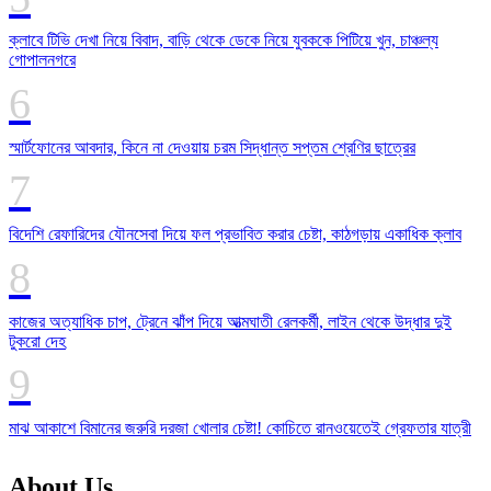
ক্লাবে টিভি দেখা নিয়ে বিবাদ, বাড়ি থেকে ডেকে নিয়ে যুবককে পিটিয়ে খুন, চাঞ্চল্য
গোপালনগরে
স্মার্টফোনের আবদার, কিনে না দেওয়ায় চরম সিদ্ধান্ত সপ্তম শ্রেণির ছাত্রের
বিদেশি রেফারিদের যৌনসেবা দিয়ে ফল প্রভাবিত করার চেষ্টা, কাঠগড়ায় একাধিক ক্লাব
​কাজের অত্যাধিক চাপ, ট্রেনে ঝাঁপ দিয়ে আত্মঘাতী রেলকর্মী, লাইন থেকে উদ্ধার দুই
টুকরো দেহ
মাঝ আকাশে বিমানের জরুরি দরজা খোলার চেষ্টা! কোচিতে রানওয়েতেই গ্রেফতার যাত্রী
About Us