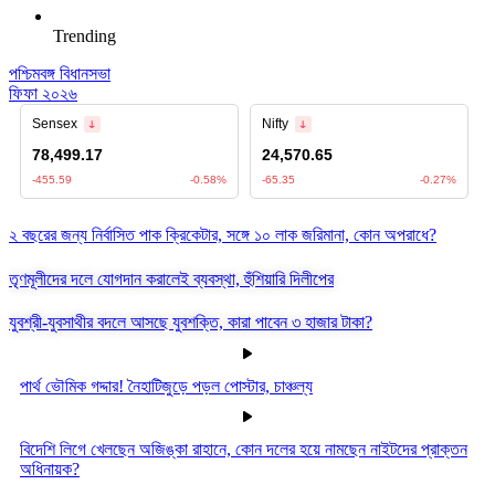
Trending
পশ্চিমবঙ্গ বিধানসভা
ফিফা ২০২৬
২ বছরের জন্য নির্বাসিত পাক ক্রিকেটার, সঙ্গে ১০ লাক জরিমানা, কোন অপরাধে?
তৃণমূলীদের দলে যোগদান করালেই ব্যবস্থা, হুঁশিয়ারি দিলীপের
যুবশ্রী-যুবসাথীর বদলে আসছে যুবশক্তি, কারা পাবেন ৩ হাজার টাকা?
পার্থ ভৌমিক গদ্দার! নৈহাটিজুড়ে পড়ল পোস্টার, চাঞ্চল্য
বিদেশি লিগে খেলছেন অজিঙ্কা রাহানে, কোন দলের হয়ে নামছেন নাইটদের প্রাক্তন
অধিনায়ক?