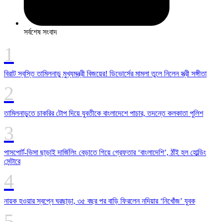
সর্বশেষ সংবাদ
বিরাট স্বস্তি তামিলনাড়ু মুখ্যমন্ত্রী বিজয়ের! ডিভোর্সের মামলা তুলে নিলেন স্ত্রী সঙ্গীতা
তামিলনাড়ুতে চাকরির টোপ দিয়ে যুবতীকে বাংলাদেশে পাচার, তদন্তে কলকাতা পুলিশ
পাসপোর্ট-ভিসা ছাড়াই দার্জিলিং বেড়াতে গিয়ে গ্রেফতার ‘বাংলাদেশি’, ঠাঁই হল হোল্ডিং
সেন্টারে
নায়ক হওয়ার স্বপ্নে ঘরছাড়া, ৩৫ বছর পর বাড়ি ফিরলেন নদিয়ার ‘নিখোঁজ’ যুবক