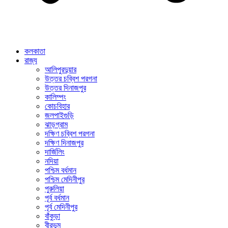
কলকাতা
রাজ্য
আলিপুরদুয়ার
উত্তর চব্বিশ পরগনা
উত্তর দিনাজপুর
কালিম্পং
কোচবিহার
জলপাইগুড়ি
ঝাড়গ্রাম
দক্ষিণ চব্বিশ পরগনা
দক্ষিণ দিনাজপুর
দার্জিলিং
নদিয়া
পশ্চিম বর্ধমান
পশ্চিম মেদিনীপুর
পুরুলিয়া
পূর্ব বর্ধমান
পূর্ব মেদিনীপুর
বাঁকুড়া
বীরভূম