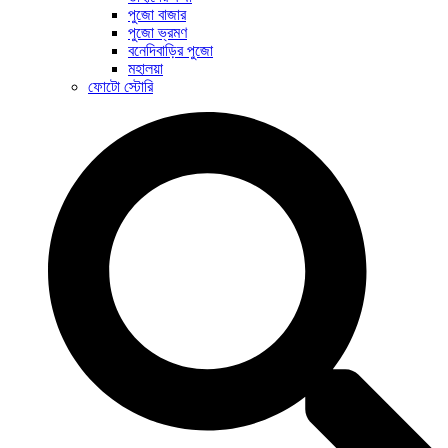
পুজো বাজার
পুজো ভ্রমণ
বনেদিবাড়ির পুজো
মহালয়া
ফোটো স্টোরি