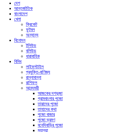
দেশ
আন্তর্জাতিক
বাংলাদেশ
খেলা
ক্রিকেট
ফুটবল
অন্যান্য
বিনোদন
টলিউড
বলিউড
ধারাবাহিক
বিবিধ
লাইফস্টাইল
প্রযুক্তি-বাণিজ্য
রান্নাবান্না
রাশিফল
আনন্দময়ী
আজকের দশভূজা
গ্রামবাংলার পুজো
তারাদের পুজো
তাহাদের কথা
পুজো বাজার
পুজো ভ্রমণ
বনেদিবাড়ির পুজো
মহালয়া