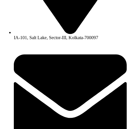
IA-101, Salt Lake, Sector-III, Kolkata-700097