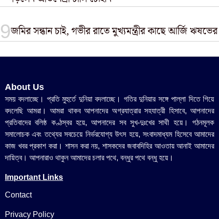
জমির সন্ধান চাই, গভীর রাতে মুখ্যমন্ত্রীর কাছে আর্জি ঋষভের
About Us
সময় বদলাচ্ছে। প্রতি মুহুর্তে দুনিয়া বদলাচ্ছে। গতির দুনিয়ার সঙ্গে পাল্লা দিতে গিয়ে
বদলেছি আমরা। আমরা থাকব আপনাদের অগ্রযাত্রার সহযাত্রী হিসাবে, আপনাদের
প্রতিবাদের বলিষ্ঠ কণ্ঠস্বর হয়ে, আপনাদের সব সুখ-দুঃখের সাথী হয়ে। গঠনমূলক
সমালোচক এবং তথ্যের সবচেয়ে নির্ভরযোগ্য উ‍ৎস হয়ে, সংবাদমাধ্যম হিসেবে আমাদের
কাজ খবর প্রকাশ করা। শাসন করা নয়, শাসকদের জবাবদিহির আওতায় আনাই আমাদের
দায়িত্ব। আপনারাও থাকুন আমাদের চলার পথে, বন্ধুর পথে বন্ধু হয়ে।
Important Links
Contact
Privacy Policy