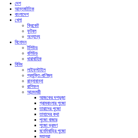
দেশ
আন্তর্জাতিক
বাংলাদেশ
খেলা
ক্রিকেট
ফুটবল
অন্যান্য
বিনোদন
টলিউড
বলিউড
ধারাবাহিক
বিবিধ
লাইফস্টাইল
প্রযুক্তি-বাণিজ্য
রান্নাবান্না
রাশিফল
আনন্দময়ী
আজকের দশভূজা
গ্রামবাংলার পুজো
তারাদের পুজো
তাহাদের কথা
পুজো বাজার
পুজো ভ্রমণ
বনেদিবাড়ির পুজো
মহালয়া