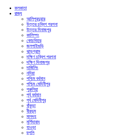
কলকাতা
রাজ্য
আলিপুরদুয়ার
উত্তর চব্বিশ পরগনা
উত্তর দিনাজপুর
কালিম্পং
কোচবিহার
জলপাইগুড়ি
ঝাড়গ্রাম
দক্ষিণ চব্বিশ পরগনা
দক্ষিণ দিনাজপুর
দার্জিলিং
নদিয়া
পশ্চিম বর্ধমান
পশ্চিম মেদিনীপুর
পুরুলিয়া
পূর্ব বর্ধমান
পূর্ব মেদিনীপুর
বাঁকুড়া
বীরভূম
মালদহ
মুর্শিদাবাদ
হাওড়া
হুগলি