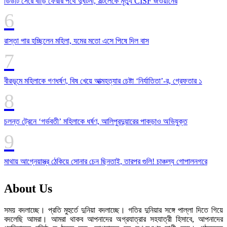
ডিউটি সেরে বাড়ি ফেরার পথে দুর্ঘটনা, সল্টলেকে মৃত্যু CISF জওয়ানের
রাস্তা পার হচ্ছিলেন মহিলা, যমের মতো এসে পিষে দিল বাস
বীরভূমে মহিলাকে গণধর্ষণ, বিষ খেয়ে আত্মহত্যার চেষ্টা ‘নির্যাতিতা’-র, গ্রেফতার ১
চলন্ত ট্রেনে ‘গর্ভবতী’ মহিলাকে ধর্ষণ, আলিপুরদুয়ারের পাকড়াও অভিযুক্ত
মাথায় আগ্নেয়াস্ত্র ঠেকিয়ে সোনার চেন ছিনতাই, তারপর গুলি! চাঞ্চল্য গোপালনগরে
About Us
সময় বদলাচ্ছে। প্রতি মুহুর্তে দুনিয়া বদলাচ্ছে। গতির দুনিয়ার সঙ্গে পাল্লা দিতে গিয়ে
বদলেছি আমরা। আমরা থাকব আপনাদের অগ্রযাত্রার সহযাত্রী হিসাবে, আপনাদের