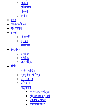
মালদহ
মুর্শিদাবাদ
হাওড়া
হুগলি
দেশ
আন্তর্জাতিক
বাংলাদেশ
খেলা
ক্রিকেট
ফুটবল
অন্যান্য
বিনোদন
টলিউড
বলিউড
ধারাবাহিক
বিবিধ
লাইফস্টাইল
প্রযুক্তি-বাণিজ্য
রান্নাবান্না
রাশিফল
আনন্দময়ী
আজকের দশভূজা
গ্রামবাংলার পুজো
তারাদের পুজো
তাহাদের কথা