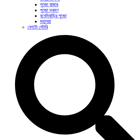
পুজো বাজার
পুজো ভ্রমণ
বনেদিবাড়ির পুজো
মহালয়া
ফোটো স্টোরি