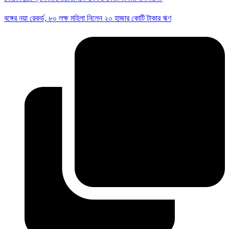
বঙ্গের নয়া রেকর্ড, ৮০ লক্ষ মহিলা নিলেন ২০ হাজার কোটি টাকার ঋণ