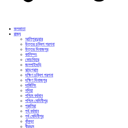
কলকাতা
রাজ্য
আলিপুরদুয়ার
উত্তর চব্বিশ পরগনা
উত্তর দিনাজপুর
কালিম্পং
কোচবিহার
জলপাইগুড়ি
ঝাড়গ্রাম
দক্ষিণ চব্বিশ পরগনা
দক্ষিণ দিনাজপুর
দার্জিলিং
নদিয়া
পশ্চিম বর্ধমান
পশ্চিম মেদিনীপুর
পুরুলিয়া
পূর্ব বর্ধমান
পূর্ব মেদিনীপুর
বাঁকুড়া
বীরভূম