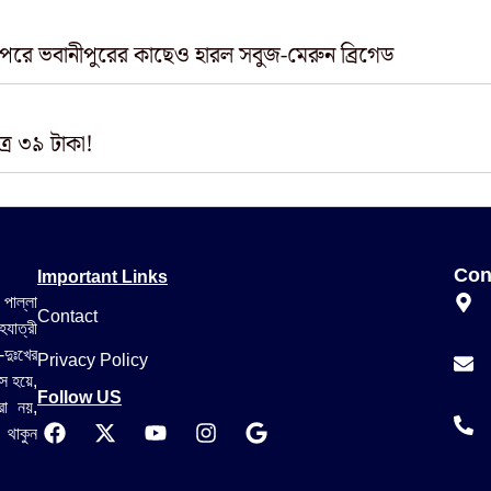
 পরে ভবানীপুরের কাছেও হারল সবুজ-মেরুন ব্রিগেড
ত্র ৩৯ টাকা!
Important Links
Con
 পাল্লা
Contact
যাত্রী
-দুঃখের
Privacy Policy
স হয়ে,
Follow US
রা নয়,
 থাকুন