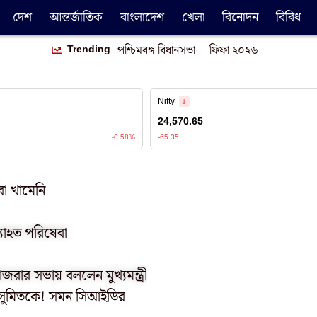
দেশ
আন্তর্জাতিক
বাংলাদেশ
খেলা
বিনোদন
বিবিধ
Trending
পশ্চিমবঙ্গ বিধানসভা
ফিফা ২০২৬
া খামেনি
ব্যাহত পরিষেবা
াজরার সভায় বললেন মুখ্যমন্ত্রী
বে সুমিতকে! সমন সিআইডির