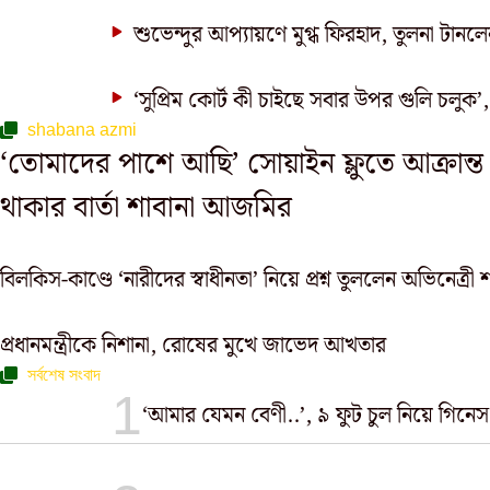
শুভেন্দুর আপ্যায়ণে মুগ্ধ ফিরহাদ, তুলনা টানলেন 
‘সুপ্রিম কোর্ট কী চাইছে সবার উপর গুলি চলুক’,
shabana azmi
‘তোমাদের পাশে আছি’ সোয়াইন ফ্লুতে আক্রান্ত
থাকার বার্তা শাবানা আজমির
বিলকিস-কাণ্ডে ‘নারীদের স্বাধীনতা’ নিয়ে প্রশ্ন তুললেন অভিনেত্র
প্রধানমন্ত্রীকে নিশানা, রোষের মুখে জাভেদ আখতার
সর্বশেষ সংবাদ
‘আমার যেমন বেণী..’, ৯ ফুট চুল নিয়ে গিনেস ব