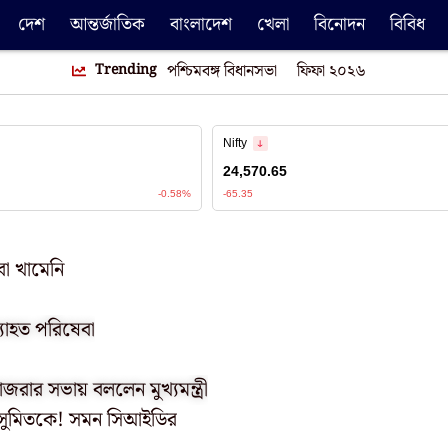
দেশ
আন্তর্জাতিক
বাংলাদেশ
খেলা
বিনোদন
বিবিধ
Trending
পশ্চিমবঙ্গ বিধানসভা
ফিফা ২০২৬
া খামেনি
ব্যাহত পরিষেবা
াজরার সভায় বললেন মুখ্যমন্ত্রী
বে সুমিতকে! সমন সিআইডির