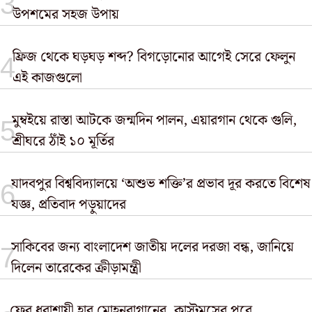
উপশমের সহজ উপায়
ফ্রিজ থেকে ঘড়ঘড় শব্দ? বিগড়োনোর আগেই সেরে ফেলুন
এই কাজগুলো
মুম্বইয়ে রাস্তা আটকে জন্মদিন পালন, এয়ারগান থেকে গুলি,
শ্রীঘরে ঠাঁই ১০ মূর্তির
যাদবপুর বিশ্ববিদ্যালয়ে ‘অশুভ শক্তি’র প্রভাব দূর করতে বিশেষ
যজ্ঞ, প্রতিবাদ পড়ুয়াদের
সাকিবের জন্য বাংলাদেশ জাতীয় দলের দরজা বন্ধ, জানিয়ে
দিলেন তারেকের ক্রীড়ামন্ত্রী
ফের ধরাশায়ী হার মোহনবাগানের, কাস্টমসের পরে