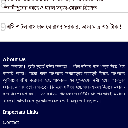
ভবানীপুরের কাছেও হারল সবুজ-মেরুন ব্রিগেড
এসি শাটল বাস চালাবে রাজ্য সরকার, ভাড়া মাত্র ৩৯ টাকা!
About Us
সময় বদলাচ্ছে। প্রতি মুহুর্তে দুনিয়া বদলাচ্ছে। গতির দুনিয়ার সঙ্গে পাল্লা দিতে গিয়ে
বদলেছি আমরা। আমরা থাকব আপনাদের অগ্রযাত্রার সহযাত্রী হিসাবে, আপনাদের
প্রতিবাদের বলিষ্ঠ কণ্ঠস্বর হয়ে, আপনাদের সব সুখ-দুঃখের সাথী হয়ে। গঠনমূলক
সমালোচক এবং তথ্যের সবচেয়ে নির্ভরযোগ্য উ‍ৎস হয়ে, সংবাদমাধ্যম হিসেবে আমাদের
কাজ খবর প্রকাশ করা। শাসন করা নয়, শাসকদের জবাবদিহির আওতায় আনাই আমাদের
দায়িত্ব। আপনারাও থাকুন আমাদের চলার পথে, বন্ধুর পথে বন্ধু হয়ে।
Important Links
Contact