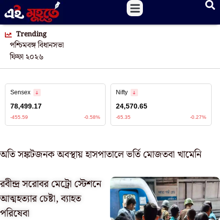
Trending
পশ্চিমবঙ্গ বিধানসভা
ফিফা ২০২৬
অতি সঙ্কটজনক অবস্থায় হাসপাতালে ভর্তি মোজতবা খামেনি
রবীন্দ্র সরোবর মেট্রো স্টেশনে
আত্মহত্যার চেষ্টা, ব্যাহত
পরিষেবা