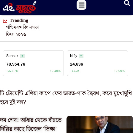
Trending
পশ্চিমবঙ্গ বিধানসভা
ফিফা ২০২৬
টি টোয়েন্টি এশিয়া কাপে ফের ভারত-পাক দ্বৈরথ, কবে মুখোমুখি
হবে দুই দল?
দম শেষ! আঁধার থেকে বাঁচতে
দিল্লির কাছে ডিজেল ‘ভিক্ষা’