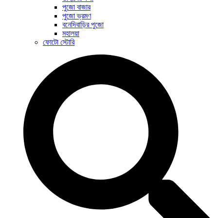
পুজো বাজার
পুজো ভ্রমণ
বনেদিবাড়ির পুজো
মহালয়া
ফোটো স্টোরি