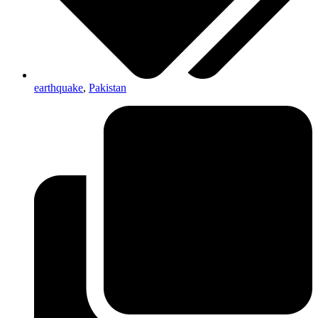
earthquake
,
Pakistan