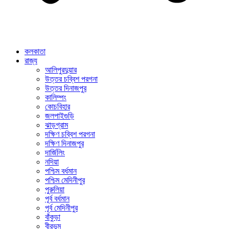
কলকাতা
রাজ্য
আলিপুরদুয়ার
উত্তর চব্বিশ পরগনা
উত্তর দিনাজপুর
কালিম্পং
কোচবিহার
জলপাইগুড়ি
ঝাড়গ্রাম
দক্ষিণ চব্বিশ পরগনা
দক্ষিণ দিনাজপুর
দার্জিলিং
নদিয়া
পশ্চিম বর্ধমান
পশ্চিম মেদিনীপুর
পুরুলিয়া
পূর্ব বর্ধমান
পূর্ব মেদিনীপুর
বাঁকুড়া
বীরভূম