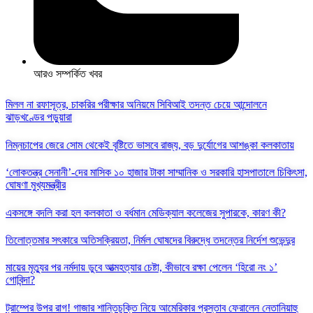
আরও সম্পর্কিত খবর
মিলল না রফাসূত্র, চাকরির পরীক্ষার অনিয়মে সিবিআই তদন্ত চেয়ে আন্দোলনে
ঝাড়খণ্ডের পড়ুয়ারা
নিম্নচাপের জেরে সোম থেকেই বৃষ্টিতে ভাসবে রাজ্য, বড় দুর্যোগের আশঙ্কা কলকাতায়
‘লোকতন্ত্র সেনানী’-দের মাসিক ১০ হাজার টাকা সাম্মানিক ও সরকারি হাসপাতালে চিকিৎসা,
ঘোষণা মুখ্যমন্ত্রীর
একসঙ্গে বদলি করা হল কলকাতা ও বর্ধমান মেডিক্যাল কলেজের সুপারকে, কারণ কী?
তিলোত্তমার সৎকারে অতিসক্রিয়তা, নির্মল ঘোষদের বিরুদ্ধে তদন্তের নির্দেশ শুভেন্দুর
মায়ের মৃত্যুর পর নর্মদায় ডুবে আত্মহত্যার চেষ্টা, কীভাবে রক্ষা পেলেন ‘হিরো নং ১’
গোবিন্দা?
ট্রাম্পের উপর রাগ! গাজার শান্তিচুক্তি নিয়ে আমেরিকার প্রস্তাব ফেরালেন নেতানিয়াহু