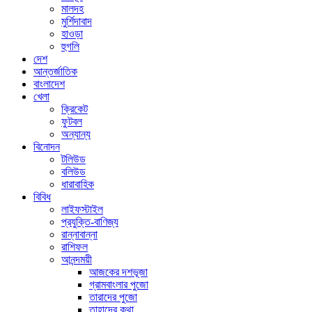
মালদহ
মুর্শিদাবাদ
হাওড়া
হুগলি
দেশ
আন্তর্জাতিক
বাংলাদেশ
খেলা
ক্রিকেট
ফুটবল
অন্যান্য
বিনোদন
টলিউড
বলিউড
ধারাবাহিক
বিবিধ
লাইফস্টাইল
প্রযুক্তি-বাণিজ্য
রান্নাবান্না
রাশিফল
আনন্দময়ী
আজকের দশভূজা
গ্রামবাংলার পুজো
তারাদের পুজো
তাহাদের কথা