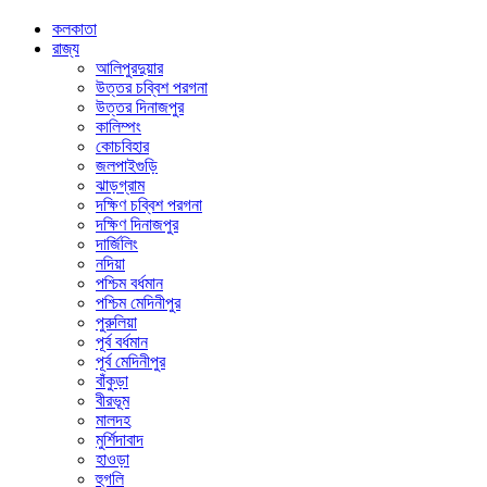
কলকাতা
রাজ্য
আলিপুরদুয়ার
উত্তর চব্বিশ পরগনা
উত্তর দিনাজপুর
কালিম্পং
কোচবিহার
জলপাইগুড়ি
ঝাড়গ্রাম
দক্ষিণ চব্বিশ পরগনা
দক্ষিণ দিনাজপুর
দার্জিলিং
নদিয়া
পশ্চিম বর্ধমান
পশ্চিম মেদিনীপুর
পুরুলিয়া
পূর্ব বর্ধমান
পূর্ব মেদিনীপুর
বাঁকুড়া
বীরভূম
মালদহ
মুর্শিদাবাদ
হাওড়া
হুগলি