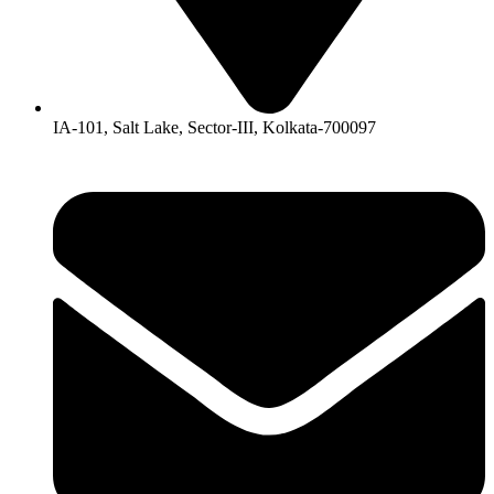
IA-101, Salt Lake, Sector-III, Kolkata-700097