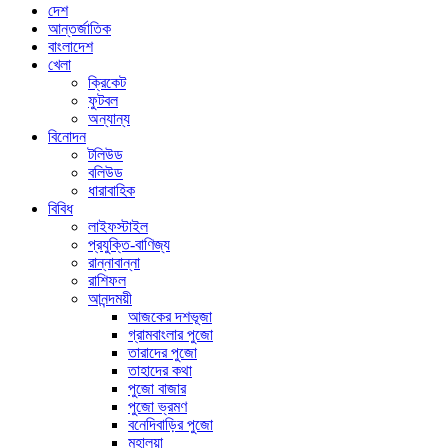
দেশ
আন্তর্জাতিক
বাংলাদেশ
খেলা
ক্রিকেট
ফুটবল
অন্যান্য
বিনোদন
টলিউড
বলিউড
ধারাবাহিক
বিবিধ
লাইফস্টাইল
প্রযুক্তি-বাণিজ্য
রান্নাবান্না
রাশিফল
আনন্দময়ী
আজকের দশভূজা
গ্রামবাংলার পুজো
তারাদের পুজো
তাহাদের কথা
পুজো বাজার
পুজো ভ্রমণ
বনেদিবাড়ির পুজো
মহালয়া