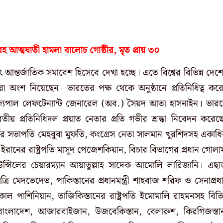
হ আত্মঘাতী হামলা বালোচ গোষ্ঠীর, মৃত প্রায় ৩০
আন্তর্জাতিক সমাবেশ হিসেবে দেখা হচ্ছে। এতে বিশ্বের বিভিন্ন দেশ
কর্তারা অংশ নিয়েছেন। ভারতের পক্ষ থেকে অনুষ্ঠানে প্রতিনিধিত্ব কর
ের রাজ্যপাল লেফটেন্যান্ট জেনারেল (অব.) সৈয়দ আতা হাসনাইন। ভার
ীয় প্রতিনিধিদল প্রয়াত নেতার প্রতি গভীর শ্রদ্ধা নিবেদন করেছ
টির সভাপতি মেহবুবা মুফতি, কংগ্রেস নেতা সালমান খুরশিদসহ একাধ
 ইরানের রাষ্ট্রপতি মাসুদ পেজেশকিয়ান, বিচার বিভাগের প্রধান গোলা
্সিলের চেয়ারম্যান আয়াতুল্লাহ সাদেক আমোলি লারিজানি। এছা
ত্রি মেদভেদেভ, পাকিস্তানের প্রধানমন্ত্রী শাহবাজ শরিফ ও সেনাপ্রধ
কোল পাশিনিয়ান, তাজিকিস্তানের রাষ্ট্রপতি ইমোমালি রাহমনসহ বিভিন
 বাংলাদেশ, আজারবাইজান, উজবেকিস্তান, বেলারুশ, কিরগিজস্তা