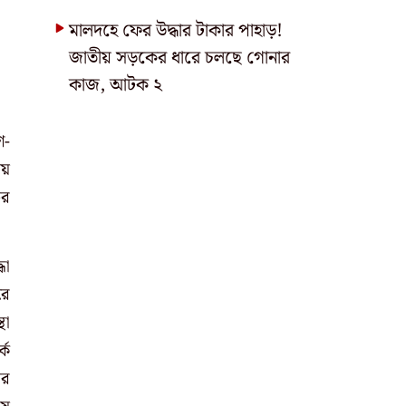
মালদহে ফের উদ্ধার টাকার পাহাড়!
জাতীয় সড়কের ধারে চলছে গোনার
কাজ, আটক ২
শ-
ায়
ের
ধা
রে
থা
্ক
ের