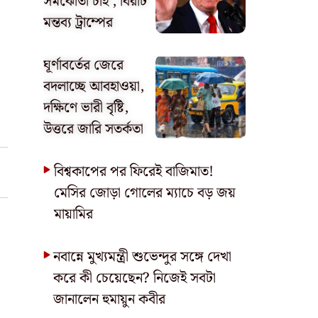
সমঝোতা চাই’, বিরাট
মন্তব্য ট্রাম্পের
ঘূর্ণাবর্তের জেরে
বদলাচ্ছে আবহাওয়া,
দক্ষিণে ভারী বৃষ্টি,
উত্তরে জারি সতর্কতা
বিশ্বকাপের পর ফিরেই বাজিমাত!
মেসির জোড়া গোলের ম্যাচে বড় জয়
মায়ামির
নবান্নে মুখ্যমন্ত্রী শুভেন্দুর সঙ্গে দেখা
করে কী চেয়েছেন? নিজেই সবটা
জানালেন হুমায়ুন কবীর