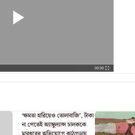
00:00
‘ক্ষমতা হারিয়েও তোলাবাজি’, টাকা
না পেতেই অ্যাম্বুল্যান্স চালককে
মারধরের অভিযোগে কাঠগড়ায়