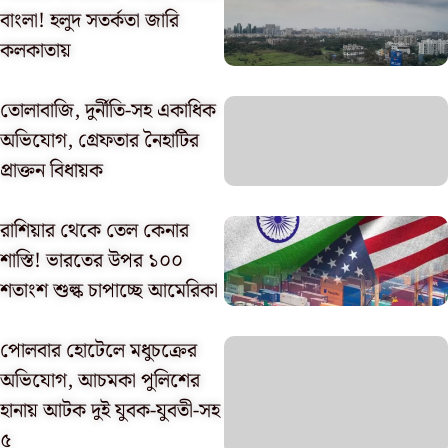
বাংলা! হলুদ সতর্কতা জারি
কলকাতায়
তোলাবাজি, দুর্নীতি-সহ একাধিক
অভিযোগ, গ্রেফতার নৈহাটির
প্রাক্তন বিধায়ক
রাশিয়ার থেকে তেল কেনার
শাস্তি! ভারতের উপর ১০০
শতাংশ শুল্ক চাপাচ্ছে আমেরিকা
পোলবার হোটেলে মধুচক্রের
অভিযোগ, আচমকা পুলিশের
হানায় আটক দুই যুবক-যুবতী-সহ
৫