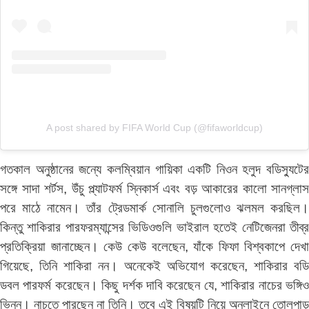
A post shared by FIFA World Cup (@fifaworldcup)
গতকাল অনুষ্ঠানের জন্যে কলম্বিয়ান গায়িকা একটি নিওন হলুদ বডিস্যুটের
সঙ্গে সাদা শর্টস, উঁচু প্ল্যাটফর্ম স্নিকার্স এবং বড় আকারের কালো সানগ্লাস
পরে মাঠে নামেন। তাঁর ট্রেডমার্ক সোনালি চুলগুলোও ঝলমল করছিল।
কিন্তু শাকিরার পারফরম্যান্সের ভিডিওগুলি ভাইরাল হতেই নেটিজেনরা তীব্র
প্রতিক্রিয়া জানাচ্ছেন। কেউ কেউ বলেছেন, যাঁকে ফিফা বিশ্বকাপে দেখা
গিয়েছে, তিনি শাকিরা নন। অনেকেই অভিযোগ করেছেন, শাকিরার বডি
ডবল পারফর্ম করেছেন। কিছু দর্শক দাবি করেছেন যে, শাকিরার নাচের ভঙ্গিও
ভিন্ন। নাচতে পারছেন না তিনি। তবে এই বিষয়টি নিয়ে অনলাইনে তোলপাড়