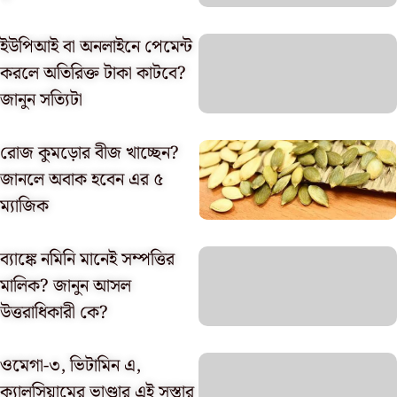
ইউপিআই বা অনলাইনে পেমেন্ট
করলে অতিরিক্ত টাকা কাটবে?
জানুন সত্যিটা
রোজ কুমড়োর বীজ খাচ্ছেন?
জানলে অবাক হবেন এর ৫
ম্যাজিক
ব্যাঙ্কে নমিনি মানেই সম্পত্তির
মালিক? জানুন আসল
উত্তরাধিকারী কে?
ওমেগা-৩, ভিটামিন এ,
ক্যালসিয়ামের ভাণ্ডার এই সস্তার