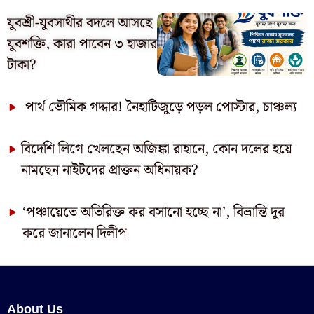
যুবশ্রী-যুবসাথীর বদলে আসছে
যুবশক্তি, কারা পাবেন ৩ হাজার
টাকা?
পার্থ ভৌমিক গদ্দার! নৈহাটিজুড়ে পড়ল পোস্টার, চাঞ্চল্য
বিদেশি লিগে খেলছেন অজিঙ্কা রাহানে, কোন দলের হয়ে
নামছেন নাইটদের প্রাক্তন অধিনায়ক?
‘পঞ্চায়েতে অতিরিক্ত কর বসানো হচ্ছে না’, বিভ্রান্তি দূর
করে জানালেন দিলীপ
About Us