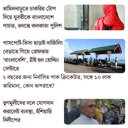
তামিলনাড়ুতে চাকরির টোপ
দিয়ে যুবতীকে বাংলাদেশে
পাচার, তদন্তে কলকাতা পুলিশ
পাসপোর্ট-ভিসা ছাড়াই দার্জিলিং
বেড়াতে গিয়ে গ্রেফতার
‘বাংলাদেশি’, ঠাঁই হল হোল্ডিং
সেন্টারে
২ বছরের জন্য নির্বাসিত পাক ক্রিকেটার, সঙ্গে ১০ লাক
জরিমানা, কোন অপরাধে?
তৃণমূলীদের দলে যোগদান
করালেই ব্যবস্থা, হুঁশিয়ারি
দিলীপের