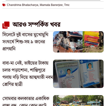
Chandrima Bhatacharya
,
Mamata Banerjee
,
Tmc
আরও সম্পর্কিত খবর
সিলেটে দুই বাসের মুখোমুখি
সংঘর্ষে শিশু-সহ ৯ জনের
প্রাণহানি
বাবা-মা নেই, ভাইয়ের টাকায়
চলত পড়াশোনা, শান্তিপুরে
গলায় দড়ি দিয়ে আত্মঘাতী নবম
শ্রেণির ছাত্রী
সোমবার কলকাতার একাধিক
রাস্তা বন্ধ, কোন কোন রুটে