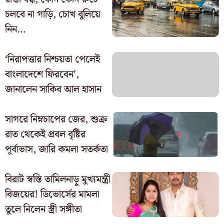
চলবে না গাড়ি, চোখ বুলিয়ে
নিন…
‘নিরাপত্তার নিশ্চয়তা পেলেই
বাংলাদেশে ফিরবেন’,
জানালেন সাকিব আল হাসান
সাগরে নিম্নচাপের জের, শুক্র
রাত থেকেই প্রবল বৃষ্টির
পূর্বাভাস, জারি কমলা সতর্কতা
বিরাট স্বস্তি তামিলনাড়ু মুখ্যমন্ত্রী
বিজয়ের! ডিভোর্সের মামলা
তুলে নিলেন স্ত্রী সঙ্গীতা