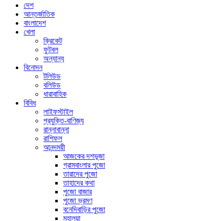
দেশ
আন্তর্জাতিক
বাংলাদেশ
খেলা
ক্রিকেট
ফুটবল
অন্যান্য
বিনোদন
টলিউড
বলিউড
ধারাবাহিক
বিবিধ
লাইফস্টাইল
প্রযুক্তি-বাণিজ্য
রান্নাবান্না
রাশিফল
আনন্দময়ী
আজকের দশভূজা
গ্রামবাংলার পুজো
তারাদের পুজো
তাহাদের কথা
পুজো বাজার
পুজো ভ্রমণ
বনেদিবাড়ির পুজো
মহালয়া