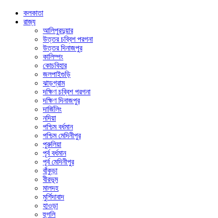
কলকাতা
রাজ্য
আলিপুরদুয়ার
উত্তর চব্বিশ পরগনা
উত্তর দিনাজপুর
কালিম্পং
কোচবিহার
জলপাইগুড়ি
ঝাড়গ্রাম
দক্ষিণ চব্বিশ পরগনা
দক্ষিণ দিনাজপুর
দার্জিলিং
নদিয়া
পশ্চিম বর্ধমান
পশ্চিম মেদিনীপুর
পুরুলিয়া
পূর্ব বর্ধমান
পূর্ব মেদিনীপুর
বাঁকুড়া
বীরভূম
মালদহ
মুর্শিদাবাদ
হাওড়া
হুগলি