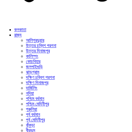
কলকাতা
রাজ্য
আলিপুরদুয়ার
উত্তর চব্বিশ পরগনা
উত্তর দিনাজপুর
কালিম্পং
কোচবিহার
জলপাইগুড়ি
ঝাড়গ্রাম
দক্ষিণ চব্বিশ পরগনা
দক্ষিণ দিনাজপুর
দার্জিলিং
নদিয়া
পশ্চিম বর্ধমান
পশ্চিম মেদিনীপুর
পুরুলিয়া
পূর্ব বর্ধমান
পূর্ব মেদিনীপুর
বাঁকুড়া
বীরভূম