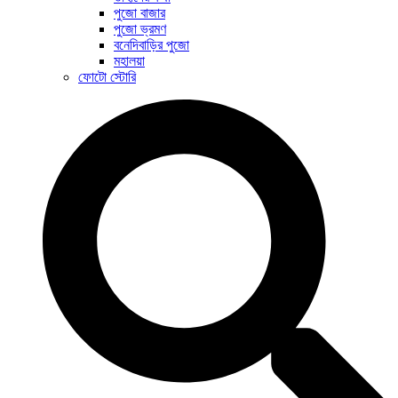
পুজো বাজার
পুজো ভ্রমণ
বনেদিবাড়ির পুজো
মহালয়া
ফোটো স্টোরি