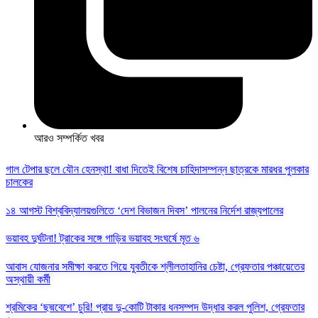
আরও সম্পর্কিত খবর
গাল টেপার ছলে যৌন হেনস্থা! বাধা দিতেই বিশেষ চাহিদাসম্পন্ন ছাত্রকে মারধর পুলকার
চালকের
১৪ আগস্ট বিশ্ববিদ্যালয়গুলিতে ‘দেশ বিভাজন দিবস’ পালনের নির্দেশ রাজ্যপালের
ভয়াবহ দুর্ঘটনা! ট্রাকের সঙ্গে গাড়ির ভয়াবহ সংঘর্ষে মৃত ৬
আবাস যোজনার সমীক্ষা করতে গিয়ে যুবতীকে শ্লীলতাহানির চেষ্টা, গ্রেফতার পঞ্চায়েতের
অস্থায়ী কর্মী
শ্রমিকের ‘ছদ্মবেশে’ চুরি! প্রায় দু-কোটি টাকার ধনসম্পদ উদ্ধার করল পুলিশ, গ্রেফতার