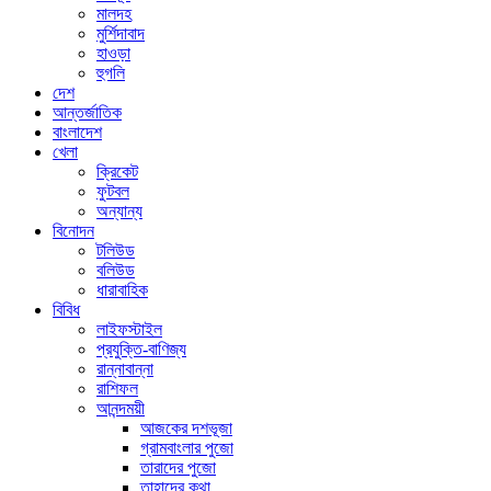
মালদহ
মুর্শিদাবাদ
হাওড়া
হুগলি
দেশ
আন্তর্জাতিক
বাংলাদেশ
খেলা
ক্রিকেট
ফুটবল
অন্যান্য
বিনোদন
টলিউড
বলিউড
ধারাবাহিক
বিবিধ
লাইফস্টাইল
প্রযুক্তি-বাণিজ্য
রান্নাবান্না
রাশিফল
আনন্দময়ী
আজকের দশভূজা
গ্রামবাংলার পুজো
তারাদের পুজো
তাহাদের কথা