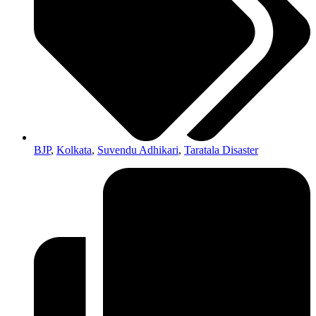
BJP
,
Kolkata
,
Suvendu Adhikari
,
Taratala Disaster