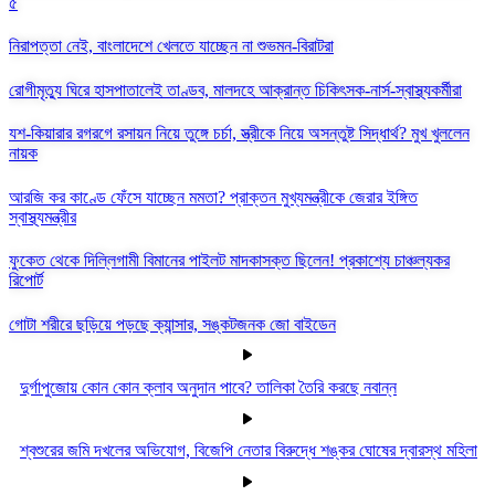
৫
নিরাপত্তা নেই, বাংলাদেশে খেলতে যাচ্ছেন না শুভমন-বিরাটরা
রোগীমৃত্যু ঘিরে হাসপাতালেই তাণ্ডব, মালদহে আক্রান্ত চিকিৎসক-নার্স-স্বাস্থ্যকর্মীরা
যশ-কিয়ারার রগরগে রসায়ন নিয়ে তুঙ্গে চর্চা, স্ত্রীকে নিয়ে অসন্তুষ্ট সিদ্ধার্থ? মুখ খুললেন
নায়ক
আরজি কর কাণ্ডে ফেঁসে যাচ্ছেন মমতা? প্রাক্তন মুখ্যমন্ত্রীকে জেরার ইঙ্গিত
স্বাস্থ্যমন্ত্রীর
ফুকেত থেকে দিল্লিগামী বিমানের পাইলট মাদকাসক্ত ছিলেন! প্রকাশ্যে চাঞ্চল্যকর
রিপোর্ট
গোটা শরীরে ছড়িয়ে পড়ছে ক্যান্সার, সঙ্কটজনক জো বাইডেন
দুর্গাপুজোয় কোন কোন ক্লাব অনুদান পাবে? তালিকা তৈরি করছে নবান্ন
শ্বশুরের জমি দখলের অভিযোগ, বিজেপি নেতার বিরুদ্ধে শঙ্কর ঘোষের দ্বারস্থ মহিলা