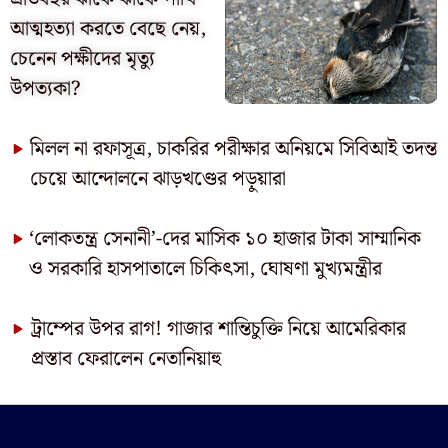
আত্মহত্যা করতে বেছে নেয়,
চেনেন পক্ষীদের মৃত্যু
উপত্যকা?
মিলল না রফাসূত্র, চাকরির পরীক্ষার অনিয়মে সিবিআই তদন্ত
চেয়ে আন্দোলনে ঝাড়খণ্ডের পড়ুয়ারা
‘লোকতন্ত্র সেনানী’-দের মাসিক ১০ হাজার টাকা সাম্মানিক
ও সরকারি হাসপাতালে চিকিৎসা, ঘোষণা মুখ্যমন্ত্রীর
ট্রাম্পের উপর রাগ! গাজার শান্তিচুক্তি নিয়ে আমেরিকার
প্রস্তাব ফেরালেন নেতানিয়াহু