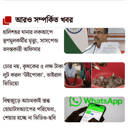
আরও সম্পর্কিত খবর
হালিশহর থানার লকআপে
তৃণমূলকর্মীর মৃত্যু, সাসপেন্ড
তদন্তকারী অফিসার
চোর নয়, কৃষকের ৫ লক্ষ টাকা
লুট করল ‘উইপোকা’, ভাইরাল
ভিডিয়ো
বিশ্বজুড়ে আচমকাই স্তব্ধ
হোয়াটসঅ্যাপের পরিষেবা,
শেয়ার হচ্ছে না ভিডিও-ছবি