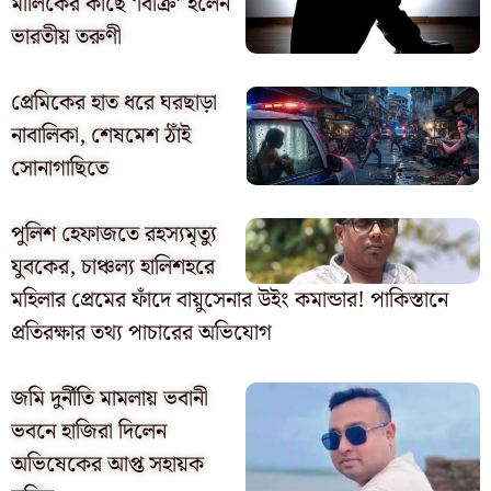
মালিকের কাছে ‘বিক্রি’ হলেন
ভারতীয় তরুণী
প্রেমিকের হাত ধরে ঘরছাড়া
নাবালিকা, শেষমেশ ঠাঁই
সোনাগাছিতে
পুলিশ হেফাজতে রহস্যমৃত্যু
যুবকের, চাঞ্চল্য হালিশহরে
মহিলার প্রেমের ফাঁদে বায়ুসেনার উইং কমান্ডার! পাকিস্তানে
প্রতিরক্ষার তথ্য পাচারের অভিযোগ
জমি দুর্নীতি মামলায় ভবানী
ভবনে হাজিরা দিলেন
অভিষেকের আপ্ত সহায়ক