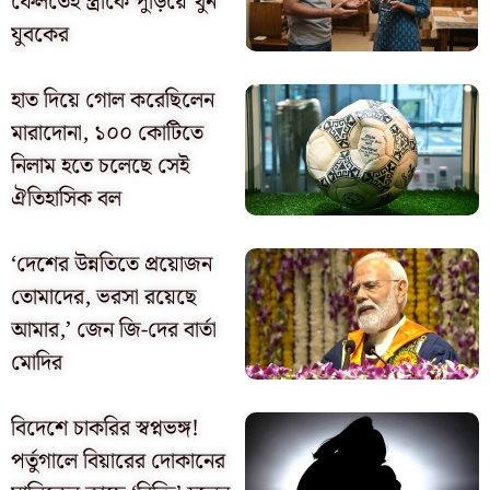
ফেলতেই স্ত্রীকে পুড়িয়ে খুন
যুবকের
হাত দিয়ে গোল করেছিলেন
মারাদোনা, ১০০ কোটিতে
নিলাম হতে চলেছে সেই
ঐতিহাসিক বল
‘দেশের উন্নতিতে প্রয়োজন
তোমাদের, ভরসা রয়েছে
আমার,’ জেন জি-দের বার্তা
মোদির
বিদেশে চাকরির স্বপ্নভঙ্গ!
পর্তুগালে বিয়ারের দোকানের