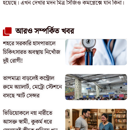
হয়েছে। এখন দেখার মদন মিত্র সিজিও কমপ্লেক্সে যান কিনা।
আরও সম্পর্কিত খবর
শহরে সরকারি হাসপাতালে
চিকিৎসারত অবস্থায় নিখোঁজ
দুই রোগী!
তাপমাত্রা বাড়লেই কন্ট্রোল
রুমে অ্যালার্ট, মেট্রো স্টেশনে
বসছে স্মার্ট সেন্সর
ভিডিয়োকলে নগ্ন নারীতে
আসক্ত স্বামী, কুকর্ম ধরে