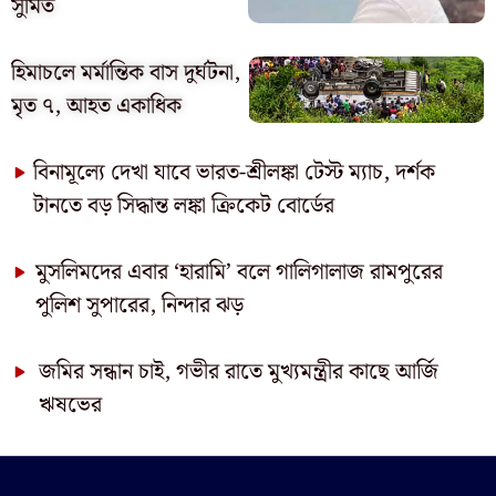
সুমিত
হিমাচলে মর্মান্তিক বাস দুর্ঘটনা,
মৃত ৭, আহত একাধিক
বিনামূল্যে দেখা যাবে ভারত-শ্রীলঙ্কা টেস্ট ম্যাচ, দর্শক
টানতে বড় সিদ্ধান্ত লঙ্কা ক্রিকেট বোর্ডের
মুসলিমদের এবার ‘হারামি’ বলে গালিগালাজ রামপুরের
পুলিশ সুপারের, নিন্দার ঝড়
জমির সন্ধান চাই, গভীর রাতে মুখ্যমন্ত্রীর কাছে আর্জি
ঋষভের