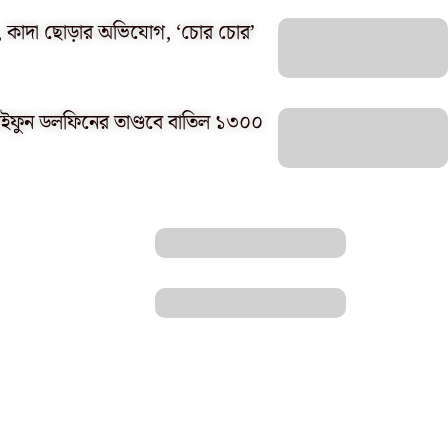
ো, কাদা ছোড়ার অভিযোগ, ‘চোর চোর’
টাইফুন ডলফিনের তাণ্ডবে বাতিল ১৩০০