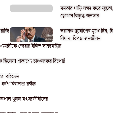
মমতার গাড়ি লক্ষ্য করে জুত
স্লোগান বিক্ষুব্ধ জনতার
 রাজি
ভয়ানক দুর্যোগের মুখে চিন, 
বিমান, বিপন্ন জনজীবন
ত্রীকে জেরার ইঙ্গিত স্বাস্থ্যমন্ত্রীর
ছিলেন! প্রকাশ্যে চাঞ্চল্যকর রিপোর্ট
 জো বাইডেন
ধর্ষণ নিরাপত্তা রক্ষীর
 কপাল খুলল মৎস্যজীবীদের