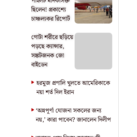
পাইলট মাদকাসক্ত
ছিলেন! প্রকাশ্যে
চাঞ্চল্যকর রিপোর্ট
গোটা শরীরে ছড়িয়ে
পড়ছে ক্যান্সার,
সঙ্কটজনক জো
বাইডেন
হরমুজ প্রণালি খুলতে আমেরিকাকে
নয়া শর্ত দিল ইরান
‘অন্নপূর্ণা যোজনা সকলের জন্য
নয়,’ কারা পাবেন? জানালেন দিলীপ