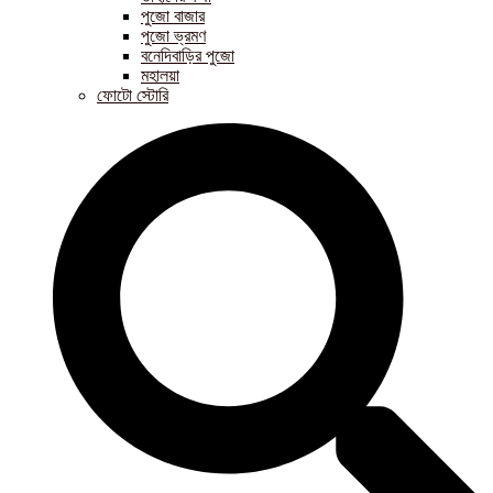
পুজো বাজার
পুজো ভ্রমণ
বনেদিবাড়ির পুজো
মহালয়া
ফোটো স্টোরি