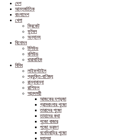
দেশ
আন্তর্জাতিক
বাংলাদেশ
খেলা
ক্রিকেট
ফুটবল
অন্যান্য
বিনোদন
টলিউড
বলিউড
ধারাবাহিক
বিবিধ
লাইফস্টাইল
প্রযুক্তি-বাণিজ্য
রান্নাবান্না
রাশিফল
আনন্দময়ী
আজকের দশভূজা
গ্রামবাংলার পুজো
তারাদের পুজো
তাহাদের কথা
পুজো বাজার
পুজো ভ্রমণ
বনেদিবাড়ির পুজো
মহালয়া