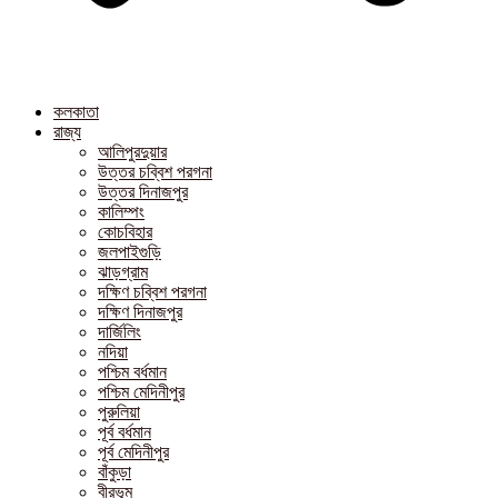
কলকাতা
রাজ্য
আলিপুরদুয়ার
উত্তর চব্বিশ পরগনা
উত্তর দিনাজপুর
কালিম্পং
কোচবিহার
জলপাইগুড়ি
ঝাড়গ্রাম
দক্ষিণ চব্বিশ পরগনা
দক্ষিণ দিনাজপুর
দার্জিলিং
নদিয়া
পশ্চিম বর্ধমান
পশ্চিম মেদিনীপুর
পুরুলিয়া
পূর্ব বর্ধমান
পূর্ব মেদিনীপুর
বাঁকুড়া
বীরভূম