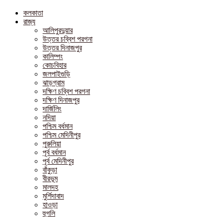
কলকাতা
রাজ্য
আলিপুরদুয়ার
উত্তর চব্বিশ পরগনা
উত্তর দিনাজপুর
কালিম্পং
কোচবিহার
জলপাইগুড়ি
ঝাড়গ্রাম
দক্ষিণ চব্বিশ পরগনা
দক্ষিণ দিনাজপুর
দার্জিলিং
নদিয়া
পশ্চিম বর্ধমান
পশ্চিম মেদিনীপুর
পুরুলিয়া
পূর্ব বর্ধমান
পূর্ব মেদিনীপুর
বাঁকুড়া
বীরভূম
মালদহ
মুর্শিদাবাদ
হাওড়া
হুগলি