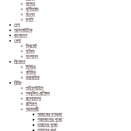
মালদহ
মুর্শিদাবাদ
হাওড়া
হুগলি
দেশ
আন্তর্জাতিক
বাংলাদেশ
খেলা
ক্রিকেট
ফুটবল
অন্যান্য
বিনোদন
টলিউড
বলিউড
ধারাবাহিক
বিবিধ
লাইফস্টাইল
প্রযুক্তি-বাণিজ্য
রান্নাবান্না
রাশিফল
আনন্দময়ী
আজকের দশভূজা
গ্রামবাংলার পুজো
তারাদের পুজো
তাহাদের কথা