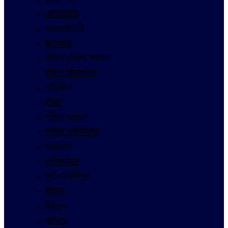
কোচবিহার
জলপাইগুড়ি
ঝাড়গ্রাম
দক্ষিণ চব্বিশ পরগনা
দক্ষিণ দিনাজপুর
দার্জিলিং
নদিয়া
পশ্চিম বর্ধমান
পশ্চিম মেদিনীপুর
পুরুলিয়া
পূর্ব বর্ধমান
পূর্ব মেদিনীপুর
বাঁকুড়া
বীরভূম
মালদহ