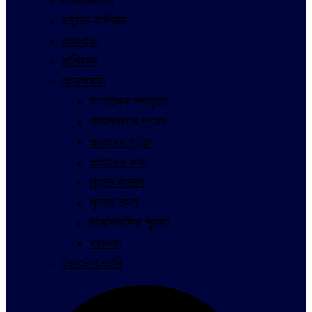
লাইফস্টাইল
প্রযুক্তি-বাণিজ্য
রান্নাবান্না
রাশিফল
আনন্দময়ী
আজকের দশভূজা
গ্রামবাংলার পুজো
তারাদের পুজো
তাহাদের কথা
পুজো বাজার
পুজো ভ্রমণ
বনেদিবাড়ির পুজো
মহালয়া
ফোটো স্টোরি