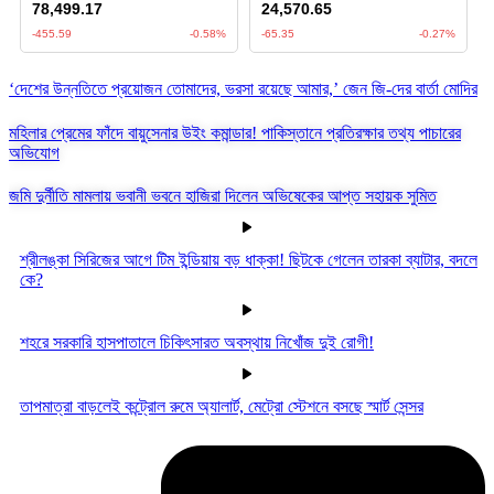
‘দেশের উন্নতিতে প্রয়োজন তোমাদের, ভরসা রয়েছে আমার,’ জেন জি-দের বার্তা মোদির
মহিলার প্রেমের ফাঁদে বায়ুসেনার উইং কমান্ডার! পাকিস্তানে প্রতিরক্ষার তথ্য পাচারের
অভিযোগ
জমি দুর্নীতি মামলায় ভবানী ভবনে হাজিরা দিলেন অভিষেকের আপ্ত সহায়ক সুমিত
শ্রীলঙ্কা সিরিজের আগে টিম ইন্ডিয়ায় বড় ধাক্কা! ছিটকে গেলেন তারকা ব্যাটার, বদলে
কে?
শহরে সরকারি হাসপাতালে চিকিৎসারত অবস্থায় নিখোঁজ দুই রোগী!
তাপমাত্রা বাড়লেই কন্ট্রোল রুমে অ্যালার্ট, মেট্রো স্টেশনে বসছে স্মার্ট সেন্সর