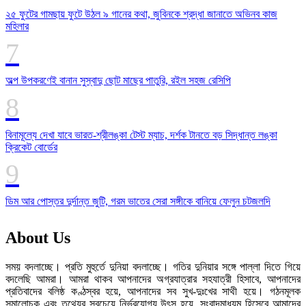
২৫ ফুটের গামছায় ফুটে উঠল ৯ গানের কথা, জুবিনকে শ্রদ্ধা জানাতে অভিনব কাজ
মহিলার
অল্প উপকরণেই বানান সুস্বাদু ছোট মাছের পাতুরি, রইল সহজ রেসিপি
বিনামূল্যে দেখা যাবে ভারত-শ্রীলঙ্কা টেস্ট ম্যাচ, দর্শক টানতে বড় সিদ্ধান্ত লঙ্কা
ক্রিকেট বোর্ডের
ডিম আর পোস্তর দুর্দান্ত জুটি, গরম ভাতের সেরা সঙ্গীকে বানিয়ে ফেলুন চটজলদি
About Us
সময় বদলাচ্ছে। প্রতি মুহুর্তে দুনিয়া বদলাচ্ছে। গতির দুনিয়ার সঙ্গে পাল্লা দিতে গিয়ে
বদলেছি আমরা। আমরা থাকব আপনাদের অগ্রযাত্রার সহযাত্রী হিসাবে, আপনাদের
প্রতিবাদের বলিষ্ঠ কণ্ঠস্বর হয়ে, আপনাদের সব সুখ-দুঃখের সাথী হয়ে। গঠনমূলক
সমালোচক এবং তথ্যের সবচেয়ে নির্ভরযোগ্য উ‍ৎস হয়ে, সংবাদমাধ্যম হিসেবে আমাদের