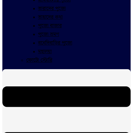
তারাদের পুজো
তাহাদের কথা
পুজো বাজার
পুজো ভ্রমণ
বনেদিবাড়ির পুজো
মহালয়া
ফোটো স্টোরি