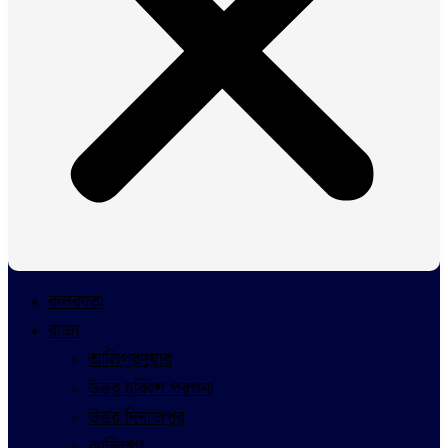
কলকাতা
রাজ্য
আলিপুরদুয়ার
উত্তর চব্বিশ পরগনা
উত্তর দিনাজপুর
কালিম্পং