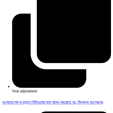
Seat adjustment
নওশাদের সঙ্গ না ছাড়লে সিপিএমের সঙ্গে আসন সমঝোতা নয়, সিদ্ধান্ত কংগ্রেসের