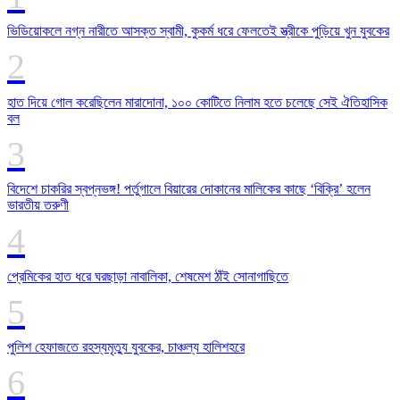
ভিডিয়োকলে নগ্ন নারীতে আসক্ত স্বামী, কুকর্ম ধরে ফেলতেই স্ত্রীকে পুড়িয়ে খুন যুবকের
হাত দিয়ে গোল করেছিলেন মারাদোনা, ১০০ কোটিতে নিলাম হতে চলেছে সেই ঐতিহাসিক
বল
বিদেশে চাকরির স্বপ্নভঙ্গ! পর্তুগালে বিয়ারের দোকানের মালিকের কাছে ‘বিক্রি’ হলেন
ভারতীয় তরুণী
প্রেমিকের হাত ধরে ঘরছাড়া নাবালিকা, শেষমেশ ঠাঁই সোনাগাছিতে
পুলিশ হেফাজতে রহস্যমৃত্যু যুবকের, চাঞ্চল্য হালিশহরে