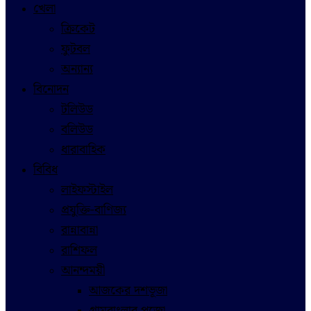
খেলা
ক্রিকেট
ফুটবল
অন্যান্য
বিনোদন
টলিউড
বলিউড
ধারাবাহিক
বিবিধ
লাইফস্টাইল
প্রযুক্তি-বাণিজ্য
রান্নাবান্না
রাশিফল
আনন্দময়ী
আজকের দশভূজা
গ্রামবাংলার পুজো