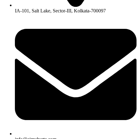
IA-101, Salt Lake, Sector-III, Kolkata-700097