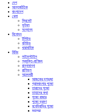
দেশ
আন্তর্জাতিক
বাংলাদেশ
খেলা
ক্রিকেট
ফুটবল
অন্যান্য
বিনোদন
টলিউড
বলিউড
ধারাবাহিক
বিবিধ
লাইফস্টাইল
প্রযুক্তি-বাণিজ্য
রান্নাবান্না
রাশিফল
আনন্দময়ী
আজকের দশভূজা
গ্রামবাংলার পুজো
তারাদের পুজো
তাহাদের কথা
পুজো বাজার
পুজো ভ্রমণ
বনেদিবাড়ির পুজো
মহালয়া