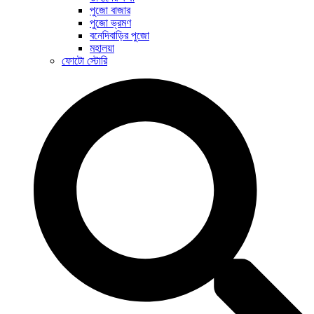
পুজো বাজার
পুজো ভ্রমণ
বনেদিবাড়ির পুজো
মহালয়া
ফোটো স্টোরি