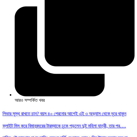
আরও সম্পর্কিত খবর
লিভার সুস্থ রাখতে চান? বয়স ৪০ পেরনোর আগেই এই ৩ অভ্যাস থেকে দূরে থাকুন
ফ্লাইট মিস করে বিমানবন্দরের টারম্যাকে ঢুকে পড়লেন দুই মহিলা যাত্রী, তার পর….