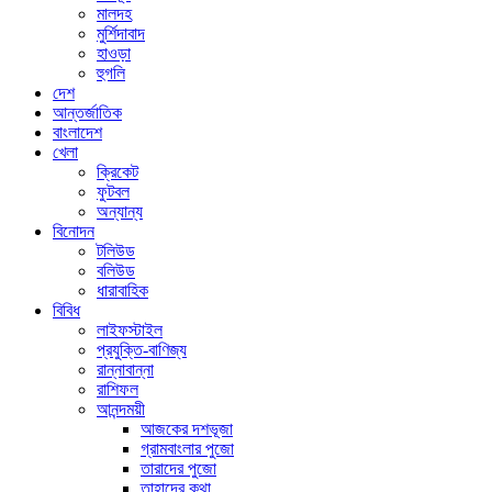
মালদহ
মুর্শিদাবাদ
হাওড়া
হুগলি
দেশ
আন্তর্জাতিক
বাংলাদেশ
খেলা
ক্রিকেট
ফুটবল
অন্যান্য
বিনোদন
টলিউড
বলিউড
ধারাবাহিক
বিবিধ
লাইফস্টাইল
প্রযুক্তি-বাণিজ্য
রান্নাবান্না
রাশিফল
আনন্দময়ী
আজকের দশভূজা
গ্রামবাংলার পুজো
তারাদের পুজো
তাহাদের কথা