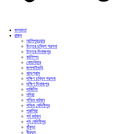
কলকাতা
রাজ্য
আলিপুরদুয়ার
উত্তর চব্বিশ পরগনা
উত্তর দিনাজপুর
কালিম্পং
কোচবিহার
জলপাইগুড়ি
ঝাড়গ্রাম
দক্ষিণ চব্বিশ পরগনা
দক্ষিণ দিনাজপুর
দার্জিলিং
নদিয়া
পশ্চিম বর্ধমান
পশ্চিম মেদিনীপুর
পুরুলিয়া
পূর্ব বর্ধমান
পূর্ব মেদিনীপুর
বাঁকুড়া
বীরভূম