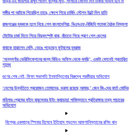
বাড়ির এই জায়গায় রাখুন লাফিং বুদ্ধের মূর্তি, সংসারে কোনও দিন টাকার অভাব হবে না
সঙ্গীর পা আটকে গিয়েছিল তারে, ক্ষেপে গিয়ে চার্জিং স্টেশন উল্টে দিল হাতি
রাজগঞ্জের যুবককে তুলে নিয়ে গেল বাংলাদেশিরা, বিএসএফ-বিজিবি পতাকা বৈঠক নিস্ফলা
টোটোয় চার্জ দিতে গিয়ে বিদ্যুৎস্পৃষ্ট বাবা, বাঁচাতে গিয়ে প্রাণ গেল ছেলের
বাবাকে হারালেন মেসি, ভেঙে পড়েছেন ফুটবলের যুবরাজ
‘অন্নপূর্ণার ভেরিফিকেশনের জন্য বিডিও অফিস থেকে বলছি’, একটা ফোনেই প্রতারিত
গৃহবধূ
গুণের শেষ নেই, ফিফা সভাপতি ইনফান্তিনোর বিরুদ্ধে পরকীয়ার অভিযোগ
‘দেশের উন্নতিতে প্রয়োজন তোমাদের, ভরসা রয়েছে আমার,’ জেন জি-দের বার্তা মোদির
মহিলার প্রেমের ফাঁদে বায়ুসেনার উইং কমান্ডার! পাকিস্তানে প্রতিরক্ষার তথ্য পাচারের
অভিযোগ
বিশ্বের একমাত্র স্পিনার হিসেবে ইতিহাস গড়লেন আফগানিস্তানের রশিদ খান