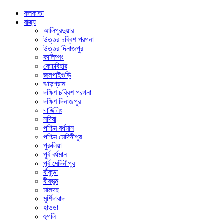
কলকাতা
রাজ্য
আলিপুরদুয়ার
উত্তর চব্বিশ পরগনা
উত্তর দিনাজপুর
কালিম্পং
কোচবিহার
জলপাইগুড়ি
ঝাড়গ্রাম
দক্ষিণ চব্বিশ পরগনা
দক্ষিণ দিনাজপুর
দার্জিলিং
নদিয়া
পশ্চিম বর্ধমান
পশ্চিম মেদিনীপুর
পুরুলিয়া
পূর্ব বর্ধমান
পূর্ব মেদিনীপুর
বাঁকুড়া
বীরভূম
মালদহ
মুর্শিদাবাদ
হাওড়া
হুগলি