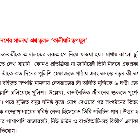
েশের সাক্ষাৎ! প্রশ্ন তুলল ‘কালীঘাট তৃণমূল’
জ চক্রবর্তীকে আদালতের লকআপে নিয়ে যাওয়া হয়। মাথায় কালো টু
 দেখা যায়নি। কোনও প্রতিক্রিয়া না জানিয়েই তিনি নীরবে একপ্রক
াঁকে কত দিনের পুলিশি হেফাজতে পাঠায় এবং তদন্তে নতুন কী তথ
ভূত সম্পত্তি মামলায় দেবরাজের স্ত্রী অদিতি মুন্সিকে ৬ ঘণ্টা জে
লাশি চালিয়েছে পুলিশ।
উল্লেখ্য, রাজনৈতিক জীবনের শুরুতে পূর্ণেন্
। পরে সুজিত বসুর ঘনিষ্ঠ বৃত্তে যোগ দেওয়ার পর সংগঠনের ভিত
ক বন্দ্যোপাধ্যায়ের ঘনিষ্ঠ নেতা হিসেবেও তিনি পরিচিত পান। উত্তর 
র পাশাপাশি রাজারহাট, নিউ টাউন ও বাগুইআটি-সহ বিস্তীর্ণ এলাক
 অভিযোগ।