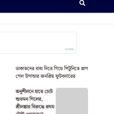
ডাকাতদের বাধা দিতে গিয়ে পিটুনিতে প্রাণ
গেল উগান্ডার জনপ্রিয় ফুটবলারের
অনুশীলনে হাতে চোট
শুভমন গিলের,
শ্রীলঙ্কার বিরুদ্ধে প্রথম