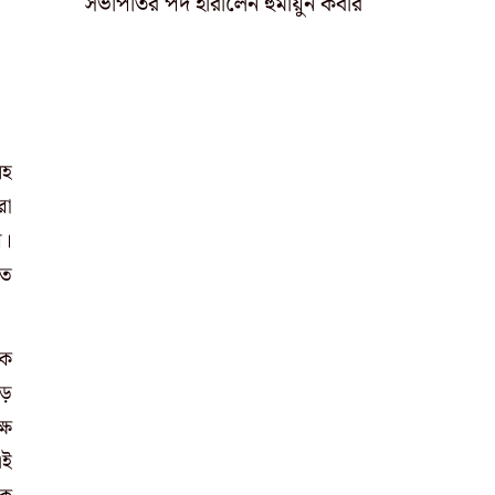
সভাপতির পদ হারালেন হুমায়ুন কবীর
সহ
রা
র।
তে
কে
ড়
্ষ
এই