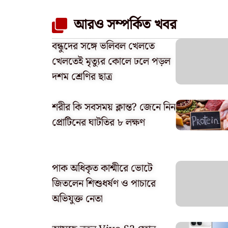
আরও সম্পর্কিত খবর
বন্ধুদের সঙ্গে ভলিবল খেলতে
খেলতেই মৃত্যুর কোলে ঢলে পড়ল
দশম শ্রেণির ছাত্র
শরীর কি সবসময় ক্লান্ত? জেনে নিন
প্রোটিনের ঘাটতির ৮ লক্ষণ
পাক অধিকৃত কাশ্মীরে ভোটে
জিতলেন শিশুধর্ষণ ও পাচারে
অভিযুক্ত নেতা