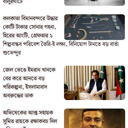
বালুরঘাটে
কলকাতা বিমানবন্দরে উদ্ধার
কোটি টাকার সোনার গহনা,
হিরের আংটি, গ্রেফতার ১
শিল্পবান্ধব পরিবেশ তৈরি-ই লক্ষ্য, বিনিয়োগ টানতে বড় বার্তা
শুভেন্দুর
জেল ভেঙে ইমরান খানকে
বের করে আনতে বড়
পরিকল্পনা, ইসলামাবাদ
অবরুদ্ধের ডাক
অভিষেকের আপ্ত সহায়ক
সুমিত রায়কে রক্ষাকবচ দিল