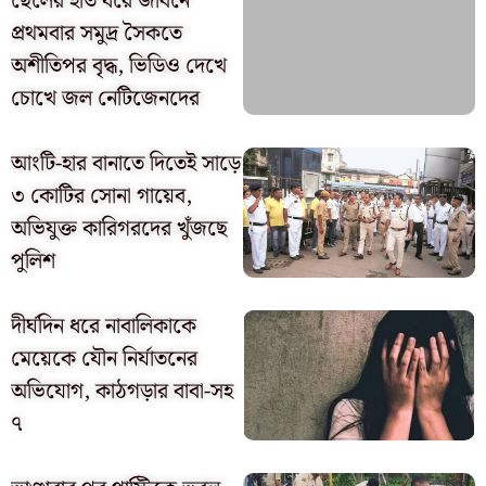
ছেলের হাত ধরে জীবনে
প্রথমবার সমুদ্র সৈকতে
অশীতিপর বৃদ্ধ, ভিডিও দেখে
চোখে জল নেটিজেনদের
আংটি-হার বানাতে দিতেই সাড়ে
৩ কোটির সোনা গায়েব,
অভিযুক্ত কারিগরদের খুঁজছে
পুলিশ
দীর্ঘদিন ধরে নাবালিকাকে
মেয়েকে যৌন নির্যাতনের
অভিযোগ, কাঠগড়ার বাবা-সহ
৭