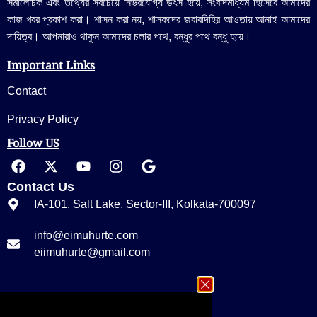
সমালোচক এবং তথ্যের সবচেয়ে নির্ভরযোগ্য উ‍ৎস হয়ে, সংবাদমাধ্যম হিসেবে আমাদের
কাজ খবর প্রকাশ করা। শাসন করা নয়, শাসকদের জবাবদিহির আওতায় আনাই আমাদের
দায়িত্ব। আপনারাও থাকুন আমাদের চলার পথে, বন্ধুর পথে বন্ধু হয়ে।
Important Links
Contact
Privacy Policy
Follow US
Contact Us
IA-101, Salt Lake, Sector-III, Kolkata-700097
info@eimuhurte.com
eiimuhurte@gmail.com
+91 33 23355656/ 9674535656