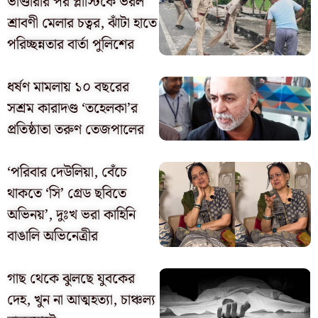
ভাণ্ডারার পর প্লাস্টিকে ভরল
শ্রাবণী মেলার চত্বর, ঝাঁটা হাতে
পরিচ্ছন্নতার বার্তা পুলিশের
ধর্ষণ মামলায় ১০ বছরের
সশ্রম কারাদণ্ড ‘তহেলকা’র
প্রতিষ্ঠাতা তরুণ তেজপালের
‘পরিবার দেউলিয়া, বেঁচে
থাকতে ‘সি’ গ্রেড ছবিতে
অভিনয়’, দুঃখ ভরা কাহিনি
বাঙালি অভিনেত্রীর
গাছ থেকে ঝুলছে যুবকের
দেহ, খুন না আত্মহত্যা, চাঞ্চল্য